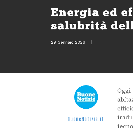
Energia ed ef
salubrità del
29 Gennaio 2026
Oggi 
abita
effic
tradu
BuoneNotizie.it
tecno