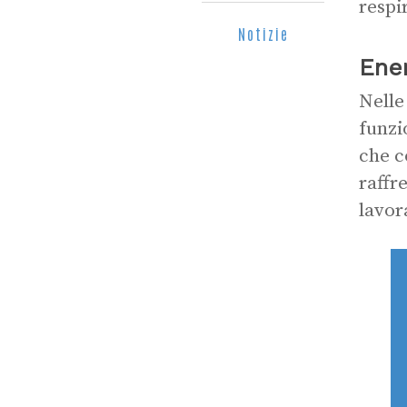
respi
Notizie
Ener
Nelle
funzi
che c
raffr
lavor