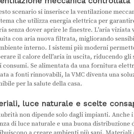
entilazione meccanica controllata
esto scenario si inserisce la ventilazione mecca
stema che utilizza energia elettrica per garanti
ria senza dover aprire le finestre. L’aria viziata
tuita con aria nuova filtrata, migliorando sensib
ambiente interno. I sistemi più moderni permet
erare il calore dell’aria in uscita, riducendo g
 i consumi. Se alimentata da una fornitura elett
ata a fonti rinnovabili, la VMC diventa una solu
nibile per la salute della casa.
riali, luce naturale e scelte consa
lubrità non dipende solo dagli impianti. Anche i m
nza di luce naturale e una buona distribuzione d
ibuiscono a creare ambienti più sani. Materiali 