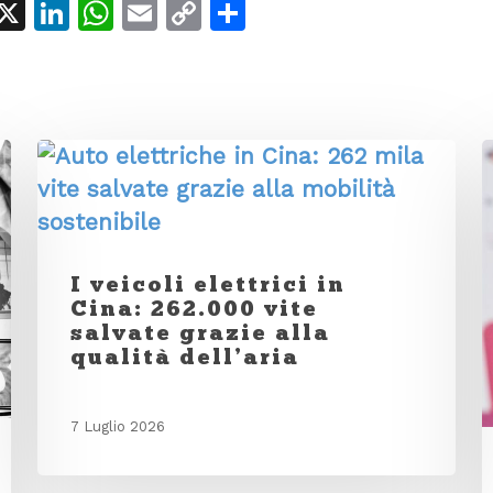
acebook
X
LinkedIn
WhatsApp
Email
Copy
Condividi
Link
I veicoli elettrici in
Cina: 262.000 vite
salvate grazie alla
qualità dell’aria
7 Luglio 2026