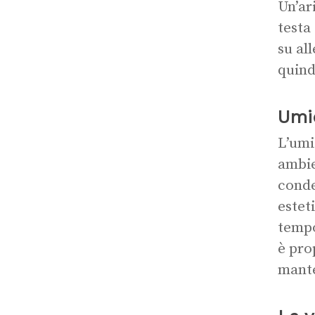
Un’ar
testa
su al
quind
Umi
L’umi
ambie
conde
estet
tempo
è pro
mante