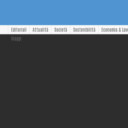
Editoriali
Attualità
Società
Sostenibilità
Economia & Lav
Viaggi