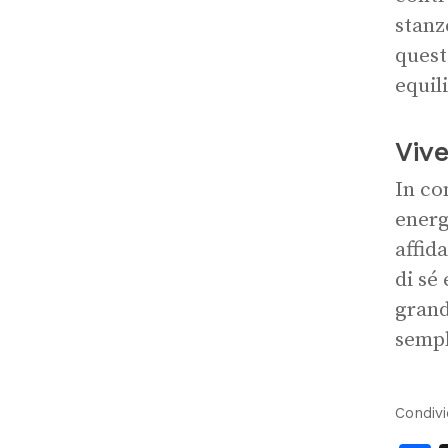
stanz
quest
equil
Vive
In co
energ
affida
di sé 
grand
sempl
Condivi