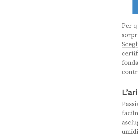
Per q
sorpr
Scegl
certi
fonda
contr
L’ar
Passi
facil
asciu
umidi