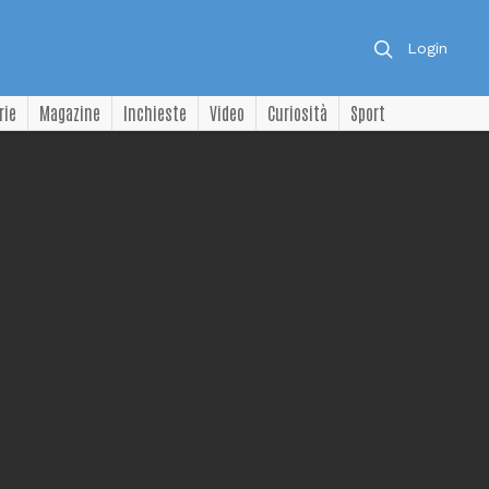
Login
rie
Magazine
Inchieste
Video
Curiosità
Sport