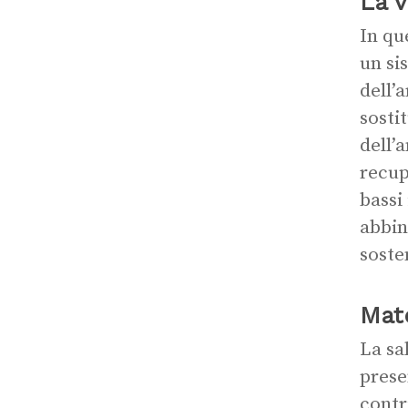
La v
In qu
un si
dell’a
sosti
dell’
recup
bassi
abbin
soste
Mate
La sa
prese
contr