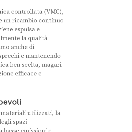
nica controllata (VMC),
re un ricambio continuo
 viene espulsa e
ilmente la qualità
tono anche di
li sprechi e mantenendo
rica ben scelta, magari
zione efficace e
pevoli
ateriali utilizzati, la
egli spazi
a basse emissioni e