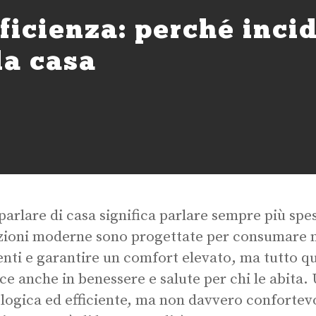
ficienza: perché inci
la casa
parlare di casa significa parlare sempre più spe
zioni moderne sono progettate per consumare 
ienti e garantire un comfort elevato, ma tutto qu
ce anche in benessere e salute per chi le abita.
logica ed efficiente, ma non davvero confortevol