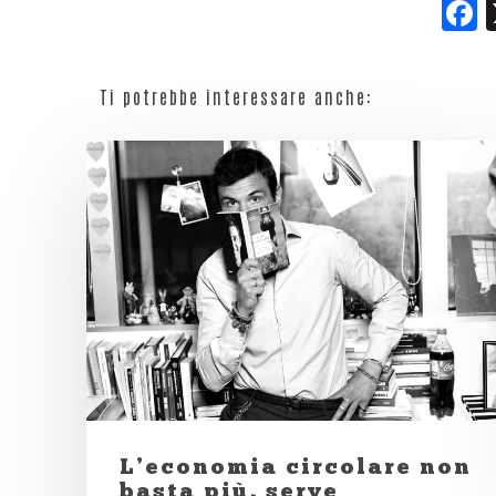
F
Ti potrebbe interessare anche:
L’economia circolare non
basta più, serve