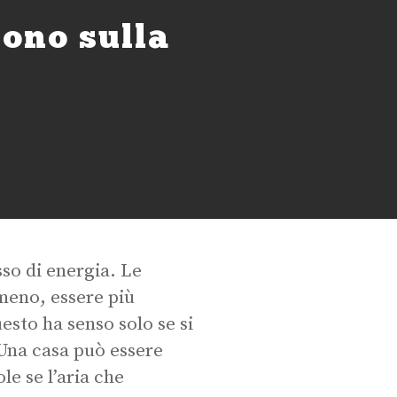
dono sulla
sso di energia. Le
meno, essere più
esto ha senso solo se si
 Una casa può essere
e se l’aria che