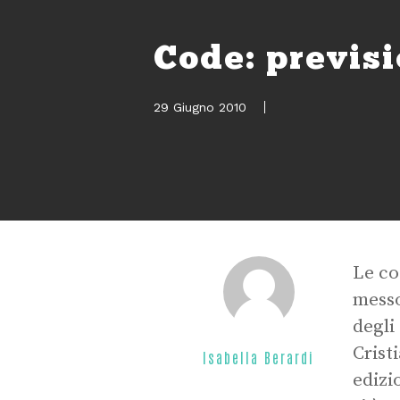
Code: previsi
29 Giugno 2010
Le co
messo
degli
Crist
Isabella Berardi
edizi