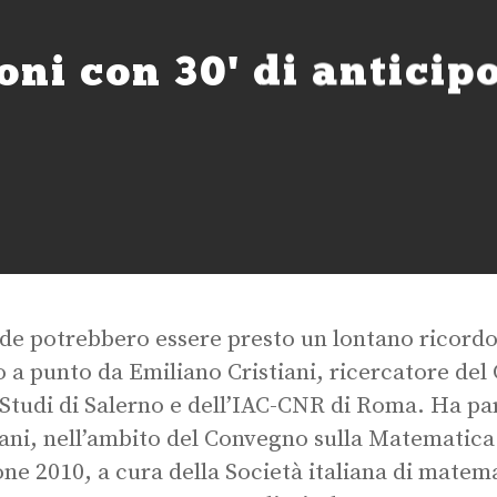
oni con 30' di anticip
de potrebbero essere presto un lontano ricordo
 a punto da Emiliano Cristiani, ricercatore del
 Studi di Salerno e dell’IAC-CNR di Roma. Ha pa
iani, nell’ambito del Convegno sulla Matematica p
one 2010, a cura della Società italiana di matem