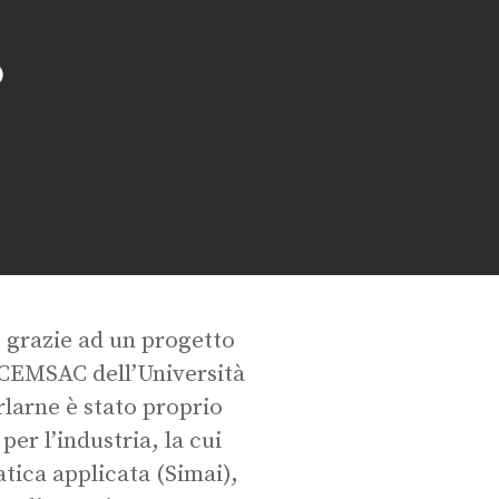
o
 grazie ad un progetto
 CEMSAC dell’Università
rlarne è stato proprio
er l’industria, la cui
atica applicata (Simai),