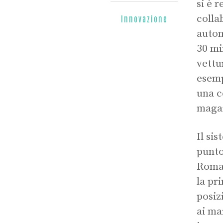
si è 
colla
Innovazione
autom
30 mi
vettu
esemp
una c
magar
Il sis
punto
Roma.
la pr
posiz
ai ma