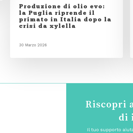
Produzione di olio evo:
la Puglia riprende il
primato in Italia dopo la
crisi da xylella
30 Marzo 2026
Riscopri 
di
Il tuo supporto aiu