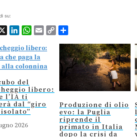
di su:
acebook
X
LinkedIn
WhatsApp
Email
Copy
Condividi
Link
cubo del
heggio libero:
 l’IA ti
erà dal “giro
Produzione di olio
’isolato”
evo: la Puglia
riprende il
ugno 2026
primato in Italia
dopo la crisi da