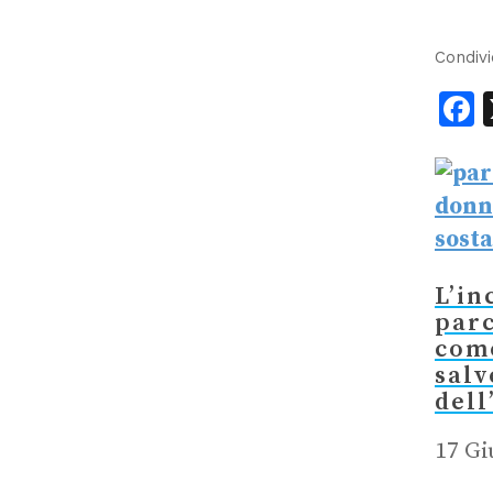
Condivi
F
L’in
parc
come
salv
dell
17 Gi