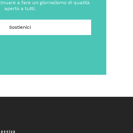
inuare a fare un giornalismo di qualità
aperto a tutti.
Sostienici
cessivo