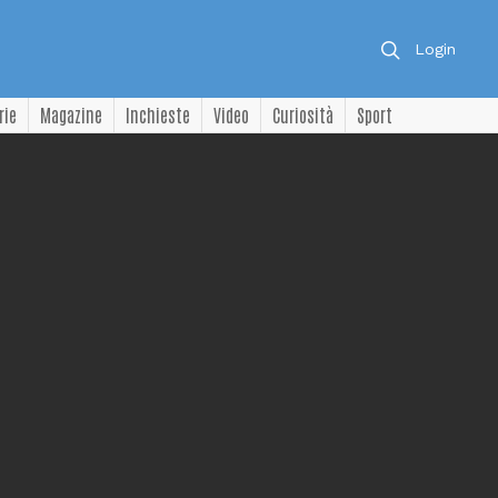
Login
rie
Magazine
Inchieste
Video
Curiosità
Sport