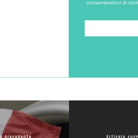
consentendoci di cont
lo precedente
Articolo suc