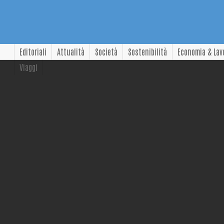
Editoriali
Attualità
Società
Sostenibilità
Economia & Lav
Viaggi