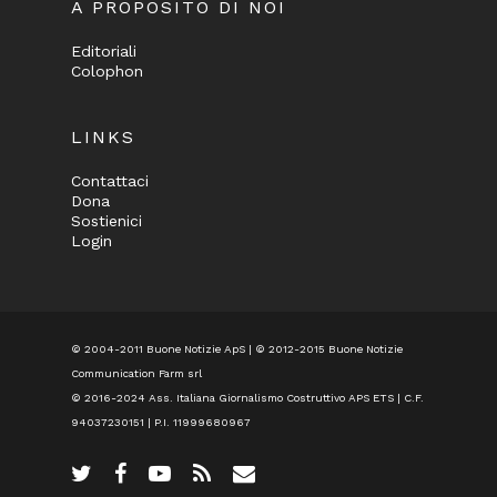
A PROPOSITO DI NOI
Editoriali
Colophon
LINKS
Contattaci
Dona
Sostienici
Login
© 2004-2011 Buone Notizie ApS | © 2012-2015 Buone Notizie
Communication Farm srl
© 2016-2024
Ass. Italiana Giornalismo Costruttivo APS ETS
| C.F.
94037230151 | P.I. 11999680967