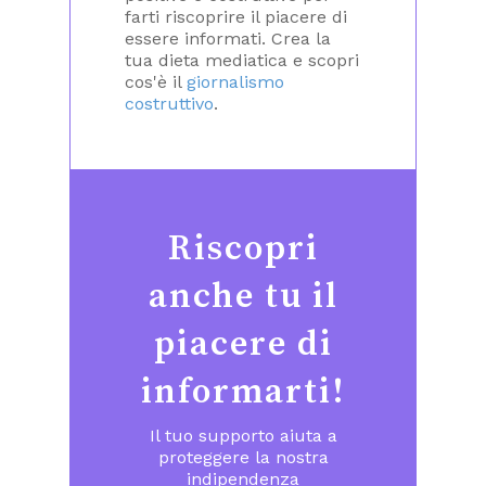
farti riscoprire il piacere di
essere informati. Crea la
tua dieta mediatica e scopri
cos'è il
giornalismo
costruttivo
.
Riscopri
anche tu il
piacere di
informarti!
Il tuo supporto aiuta a
proteggere la nostra
indipendenza