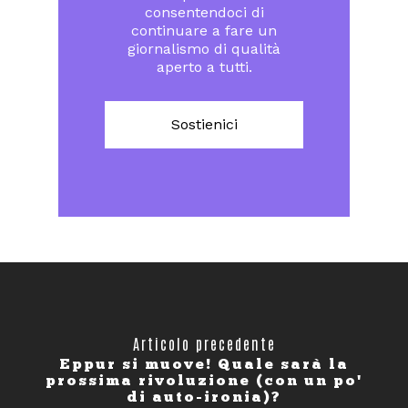
consentendoci di
continuare a fare un
giornalismo di qualità
aperto a tutti.
Sostienici
Articolo precedente
Eppur si muove! Quale sarà la
prossima rivoluzione (con un po'
di auto-ironia)?