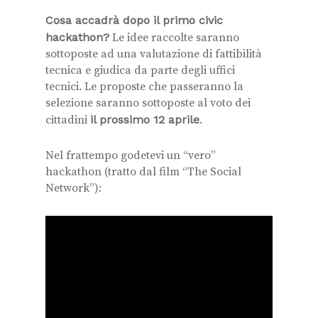
Cosa accadrà dopo il primo civic
hackathon?
Le idee raccolte saranno
sottoposte ad una valutazione di fattibilità
tecnica e giudica da parte degli uffici
tecnici. Le proposte che passeranno la
selezione saranno sottoposte al voto dei
cittadini
il prossimo 12 aprile
.
Nel frattempo godetevi un “vero”
hackathon (tratto dal film “The Social
Network”):