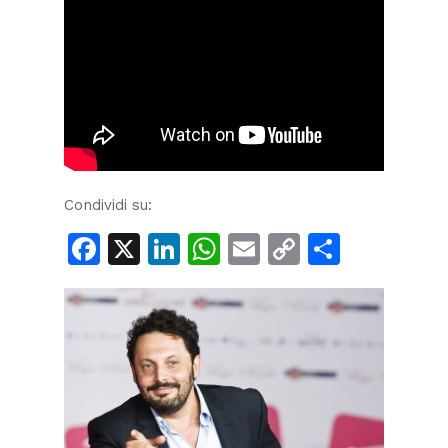
Condividi su:
Facebook
X
LinkedIn
WhatsApp
Email
Copy
Condiv
Link