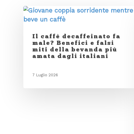
Il caffè decaffeinato fa
male? Benefici e falsi
miti della bevanda più
amata dagli italiani
7 Luglio 2026