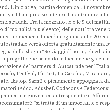
rade per l’Italia offre a tutti gli automobilisti u
nd. L’iniziativa, partita domenica 11 novembre,
bre, ed ha il preciso intento di contribuire alla
enti stradali. Tra la mezzanotte e le 5 del matti
sso di mortalità più elevato) delle notti tra vene
ica, domenica e lunedì in ognuna delle 207 stazi
autostradale verrà offerta gratutitamente una b
nsegna dello slogan “Se viaggi di notte, chiedi ai
 Un progetto che ha avuto la luce anche grazie al
borazione dei partners di Autostrade per l’Italia
rosio, Festival, FinFast, La Cascina, Miramare
afé, Ristop, Sarni) e pienamente appoggiata dal
matori (Adoc, Adusbef, Codacons e Federconsum
ipalmente a giovani ed autrasportatori. Afferma
aconsumatori: “si tratta di un importante e res