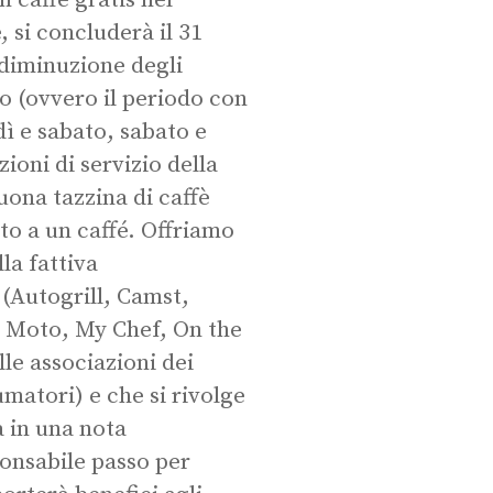
n caffè gratis nel
 si concluderà il 31
 diminuzione degli
no (ovvero il periodo con
rdì e sabato, sabato e
oni di servizio della
uona tazzina di caffè
uto a un caffé. Offriamo
la fattiva
 (Autogrill, Camst,
, Moto, My Chef, On the
le associazioni dei
atori) e che si rivolge
 in una nota
ponsabile passo per