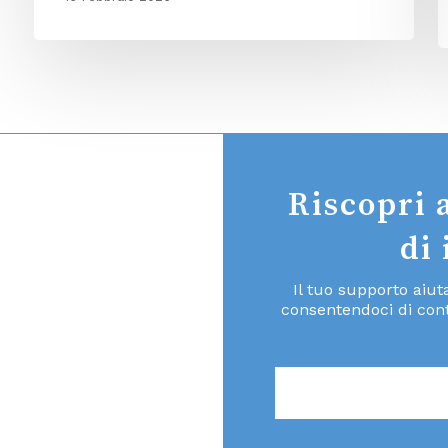
Riscopri 
di
Il tuo supporto aiu
consentendoci di cont