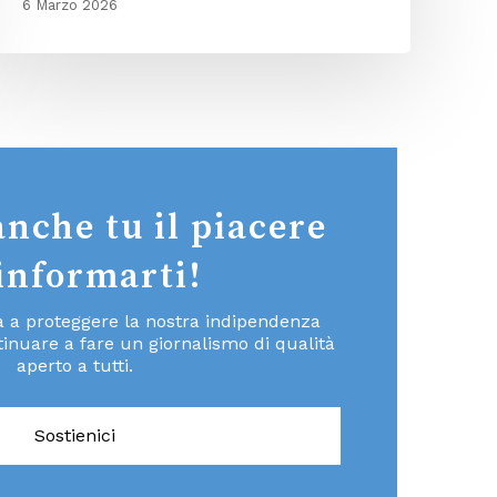
6 Marzo 2026
anche tu il piacere
 informarti!
ta a proteggere la nostra indipendenza
inuare a fare un giornalismo di qualità
aperto a tutti.
Sostienici