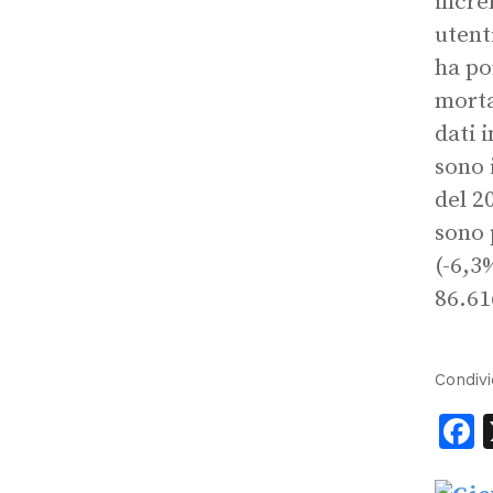
incre
utent
ha po
morta
dati 
sono 
del 20
sono 
(-6,3%
86.61
Condivi
F