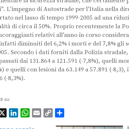
mentare la sicurezza stradale, che certamente p
i”. L’impegno di Autostrade per l’Italia nella di
rtato nel lasso di tempo 1999-2005 ad una riduzi
lità di circa il 50%. Proprio recentemente la Po
incoraggianti relativi all’anno in corso considera
infatti diminuiti del 6,2% i morti e del 7,8% gli 
05. Secondo i dati forniti dalla Polizia stradale, 
passati dai 131.864 a 121.591 (-7,8%), quelli mor
) e quelli con lesioni da 63.149 a 57.891 (-8,3), i
6 (-8,3%).
di su:
acebook
X
LinkedIn
WhatsApp
Email
Copy
Condividi
Link