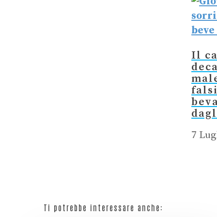
Il c
deca
male
fals
bev
dagl
7 Lug
Ti potrebbe interessare anche: