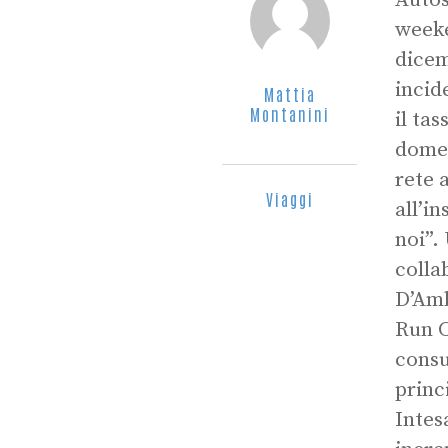
Autost
weeke
dicem
incid
Mattia
Montanini
il ta
domen
rete 
Viaggi
all’i
noi”.
colla
D’Amb
Run C
consu
princ
Intes