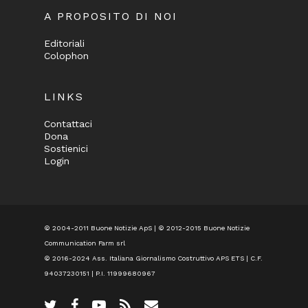
A PROPOSITO DI NOI
Editoriali
Colophon
LINKS
Contattaci
Dona
Sostienici
Login
© 2004-2011 Buone Notizie ApS | © 2012-2015 Buone Notizie
Communication Farm srl
© 2016-2024
Ass. Italiana Giornalismo Costruttivo APS ETS
| C.F.
94037230151 | P.I. 11999680967