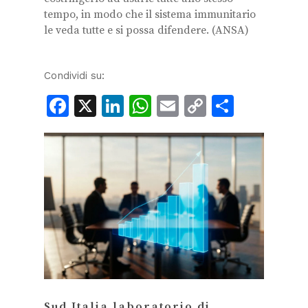
tempo, in modo che il sistema immunitario
le veda tutte e si possa difendere. (ANSA)
Condividi su:
Facebook
X
LinkedIn
WhatsApp
Email
Copy
Condiv
Link
Sud Italia laboratorio di