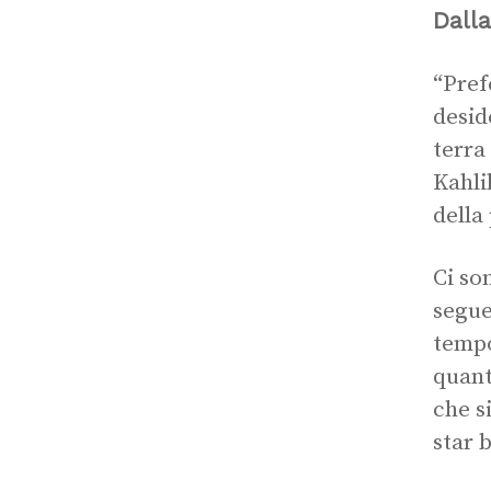
Dalla
“Pref
desid
terra
Kahli
della
Ci so
segue
tempo
quant
che s
star 