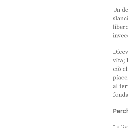
Un de
slanc
liber
invece
Dicev
vita;
ciò c
piace
al te
fonda
Perch
La li