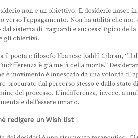
siderio non è un obiettivo. Il desiderio nasce in
io verso l’appagamento. Non ha utilità che non si
o dal sistema di traguardi e successi tipico dell
 gli obiettivi.
a il poeta e filosofo libanese Kahlil Gibran, “Il 
 l’indifferenza è già metà della morte.” Desidera
he è movimento è innescato da una volontà di 
re procurato dal percorso stesso e dallo stato d
rmine del processo. L’indifferenza, invece, annul
mentale dell’essere umano.
é redigere un Wish list
sta dei desideri è uno strumento terapeutico. Ci