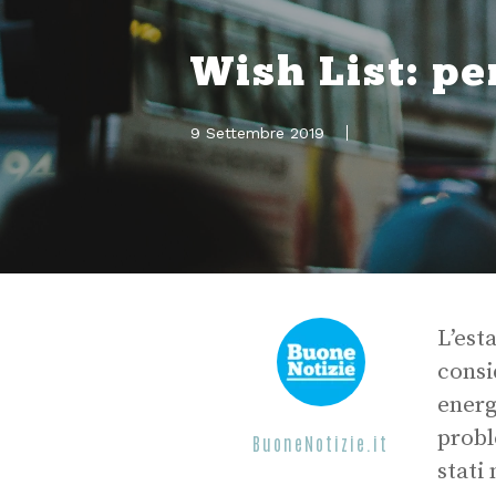
Wish List: pe
9 Settembre 2019
L’est
consi
energ
probl
BuoneNotizie.it
stati