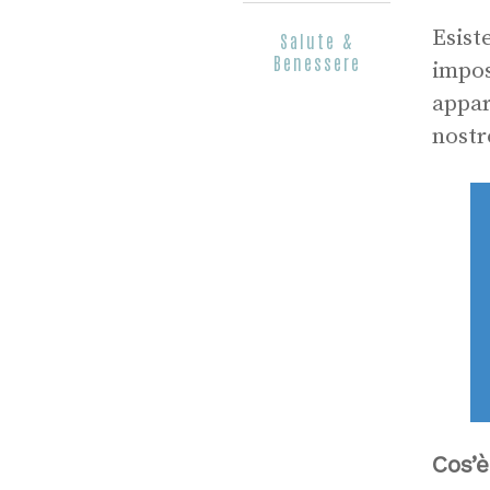
Esist
Salute &
Benessere
impos
appar
nostr
Cos’è