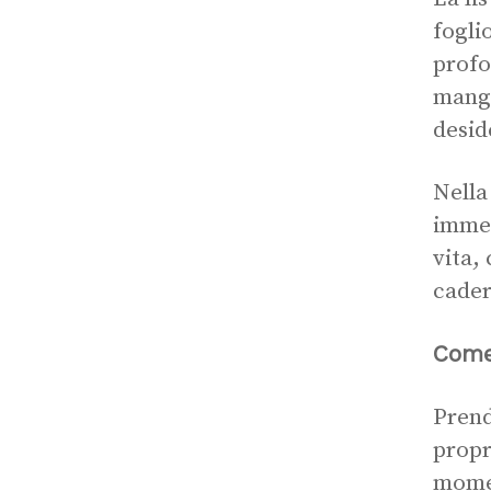
fogli
profo
mangi
desid
Nella
immen
vita,
cader
Come 
Prend
propr
momen