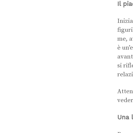
Il pi
Inizi
figur
me, a
è un’
avant
si rif
relaz
Atten
veder
Una l