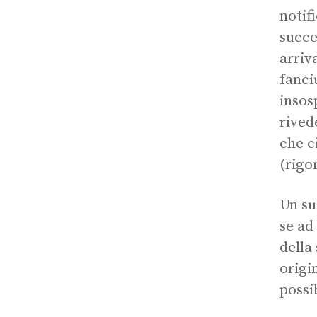
notifi
succe
arriv
fanci
insos
rived
che c
(rigo
Un su
se ad
della
origi
possi