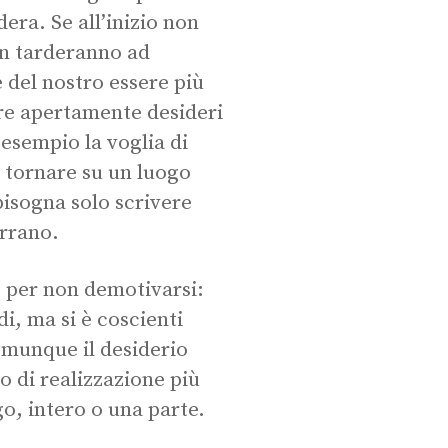
dera. Se all’inizio non
on tarderanno ad
 del nostro essere più
rare apertamente desideri
 esempio la voglia di
 tornare su un luogo
bisogna solo scrivere
orrano.
, per non demotivarsi:
di, ma si è coscienti
comunque il desiderio
o di realizzazione più
o, intero o una parte.