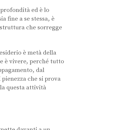
 profondità ed è lo
a fine a se stessa, è
a struttura che sorregge
desiderio è metà della
re è vivere, perché tutto
appagamento, dal
i pienezza che si prova
la questa attività
 mette davanti a un