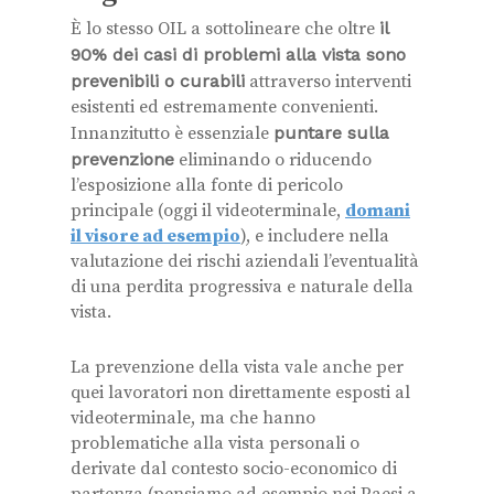
È lo stesso OIL a sottolineare che oltre
il
90% dei casi di problemi alla vista sono
prevenibili o curabili
attraverso interventi
esistenti ed estremamente convenienti.
Innanzitutto è essenziale
puntare sulla
prevenzione
eliminando o riducendo
l’esposizione alla fonte di pericolo
principale (oggi il videoterminale,
domani
il visore ad esempio
), e includere nella
valutazione dei rischi aziendali l’eventualità
di una perdita progressiva e naturale della
vista.
La prevenzione della vista vale anche per
quei lavoratori non direttamente esposti al
videoterminale, ma che hanno
problematiche alla vista personali o
derivate dal contesto socio-economico di
partenza (pensiamo ad esempio nei Paesi a