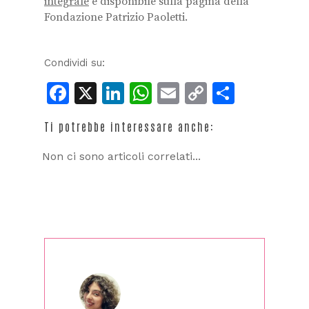
integrale
è disponibile sulla pagina della
Fondazione Patrizio Paoletti.
Condividi su:
Facebook
X
LinkedIn
WhatsApp
Email
Copy
Condiv
Link
Ti potrebbe interessare anche:
Non ci sono articoli correlati...