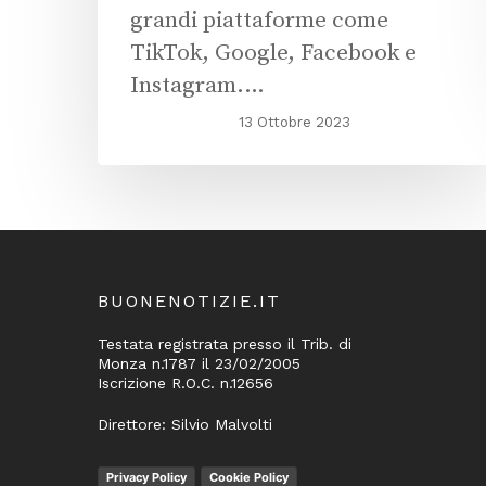
grandi piattaforme come
TikTok, Google, Facebook e
Instagram.…
13 Ottobre 2023
BUONENOTIZIE.IT
Testata registrata presso il Trib. di
Monza n.1787 il 23/02/2005
Iscrizione R.O.C. n.12656
Direttore: Silvio Malvolti
Privacy Policy
Cookie Policy