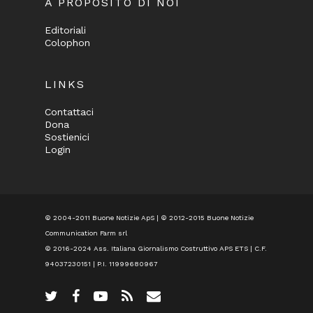
A PROPOSITO DI NOI
Editoriali
Colophon
LINKS
Contattaci
Dona
Sostienici
Login
© 2004-2011 Buone Notizie ApS | © 2012-2015 Buone Notizie
Communication Farm srl
© 2016-2024
Ass. Italiana Giornalismo Costruttivo APS ETS
| C.F.
94037230151 | P.I. 11999680967