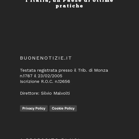
l'Italia, un Paese di ottime
pratiche
BUONENOTIZIE.IT
Testata registrata presso il Trib. di Monza
n.1787 il 23/02/2005
Iscrizione R.O.C. n.12656
Direttore: Silvio Malvolti
Privacy Policy
Cookie Policy