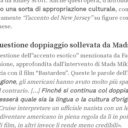
ta da Ridley Scott. Anche quest’opera, d’altron
o una sorta di appropriazione culturale
, c
icamente
“l’accento del New Jersey”
su figure co
aese.
uestione doppiaggio sollevata da Ma
estione dell”accento esotico” menzionata da Fav
ssione, approfondita dall’intervento di Mads Mik
ia con il film “Bastarden”. Queste le parole del
agione
, gli americani hanno avuto molto più spaz
Finché si continua col doppia
l contrario.
[…]
esserà quale sia la lingua o la cultura d’orig
ruise interpretare un ufficiale nazista con un 
 diventare americano in piena regola da lì in poi
i film, in altri invece li rende meno credibili».