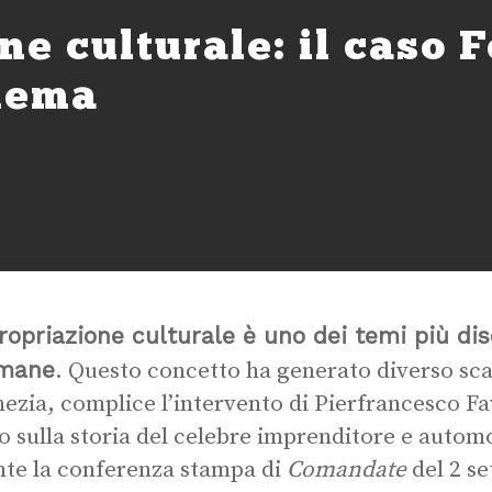
e culturale: il caso Fe
inema
ropriazione culturale è uno dei temi più dis
imane
. Questo concetto ha generato diverso scal
nezia, complice l’intervento di Pierfrancesco Fa
o sulla storia del celebre imprenditore e automob
te la conferenza stampa di
Comandate
del 2 s