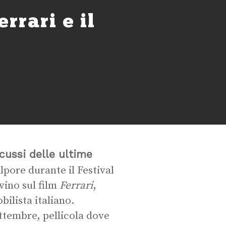
rrari e il
cussi delle ultime
pore durante il Festival
vino sul film
Ferrari
,
ilista italiano.
ettembre, pellicola dove