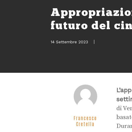
Appropriazion
futuro del c
14 Settembre 2023
L’app
sett
di Ve
basat
Francesco
Cretella
Duran