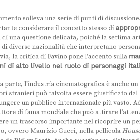
”
mmento solleva una serie di punti di discussione
appropr
tante considerare il concetto stesso di
a di una questione delicata, poiché la settima a
i di diverse nazionalità che interpretano persona
man
via, la critica di Favino pone l’accento sulla
ani di alto livello nel ruolo di personaggi ital
ra parte, l’industria cinematografica è anche un
tori stranieri può talvolta essere giustificato dal
ungere un pubblico internazionale più vasto. A
attore di fama mondiale che può attirare l’attenz
ere un trascorso importante nel ricoprire un pe
co, ovvero Maurizio Gucci, nella pellicola
House