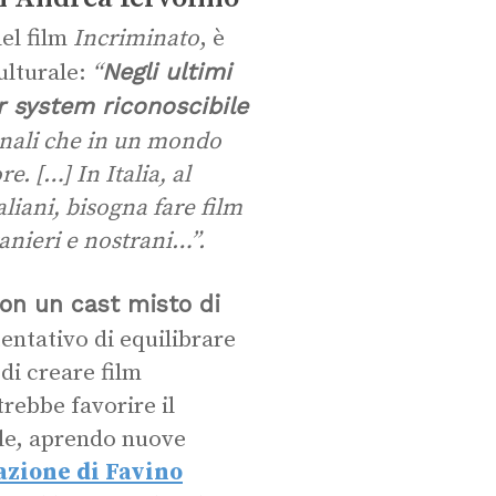
el film
Incriminato
, è
Negli ultimi
ulturale:
“
r system riconoscibile
onali che in un mondo
re. […] In Italia, al
aliani, bisogna fare film
ranieri e nostrani…”.
con un cast misto di
entativo di equilibrare
 di creare film
rebbe favorire il
ale, aprendo nuove
azione di Favino