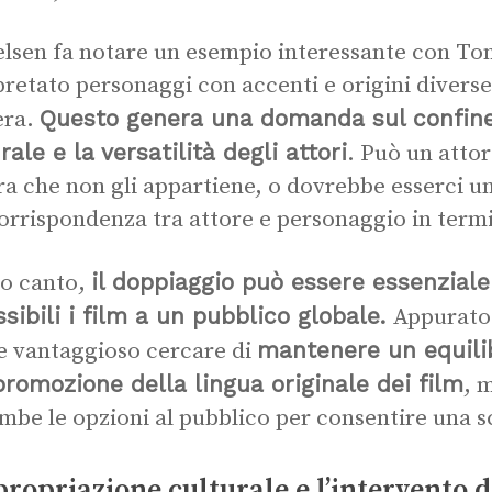
lsen fa notare un esempio interessante con To
pretato personaggi con accenti e origini diverse
Questo genera una domanda sul confine 
era.
rale e la versatilità degli attori
. Può un atto
ra che non gli appartiene, o dovrebbe esserci 
corrispondenza tra attore e personaggio in termi
il doppiaggio può essere essenzial
ro canto,
sibili i film a un pubblico globale.
Appurato
mantenere un equilib
e vantaggioso cercare di
promozione della lingua originale dei film
, 
mbe le opzioni al pubblico per consentire una s
propriazione culturale e l’intervento 