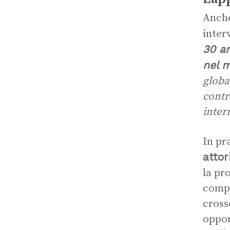
Anche
inter
30 an
nel 
global
contr
inter
In pra
attor
la pr
compe
cross
opport