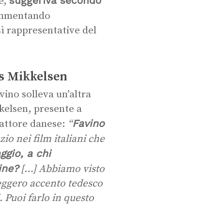
suggeriva secondo
de,
ommentando
sì rappresentative del
ds Mikkelsen
ino solleva un’altra
kelsen, presente a
Favino
l’attore danese:
“
io nei film italiani che
ggio, a chi
ine?
[…] Abbiamo visto
leggero accento tedesco
. Puoi farlo in questo