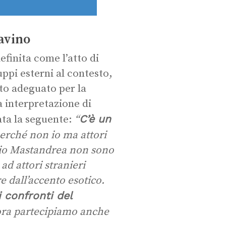
Favino
finita come l’atto di
uppi esterni al contesto,
to adeguato per la
a interpretazione di
C’è un
ata la seguente:
“
perché non io ma attori
erio Mastandrea non sono
ad attori stranieri
re dall’accento esotico.
 confronti del
lora partecipiamo anche