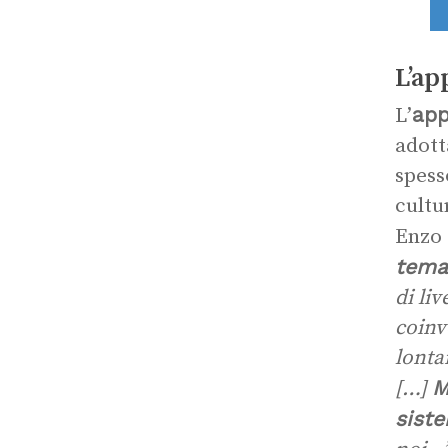
L’ap
app
L’
adott
spess
cultu
Enzo 
tema
di li
coinv
lonta
M
[…]
siste