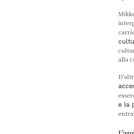
Mikke
inter
carri
cultu
cultu
alla 
D’alt
acces
esser
e la 
entra
L’ap