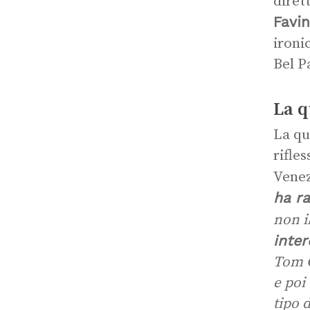
diret
Favin
iron
Bel P
La q
La qu
rifle
Venez
ha r
non i
inter
Tom C
e poi
tipo d