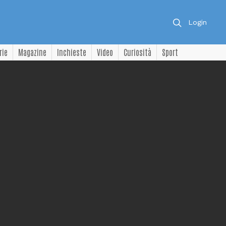
Login
rie
Magazine
Inchieste
Video
Curiosità
Sport