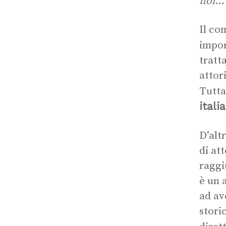
noi…
Il co
impor
tratt
attor
Tutta
itali
D’alt
di at
raggi
è un 
ad av
stori