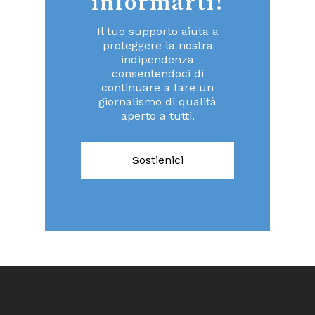
informarti!
Il tuo supporto aiuta a
proteggere la nostra
indipendenza
consentendoci di
continuare a fare un
giornalismo di qualità
aperto a tutti.
Sostienici