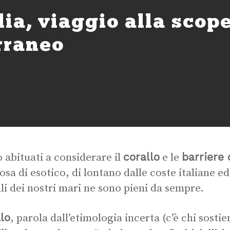
lia, viaggio alla scop
rraneo
corallo
barriere 
 abituati a considerare il
e le
osa di esotico, di lontano dalle coste italiane e
li dei nostri mari ne sono pieni da sempre.
lo
, parola dall’etimologia incerta (c’è chi sosti