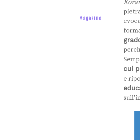
Korai
pietr
Magazine
evoca
forma
grado
perch
Sempr
cui p
e rip
educ
sull’