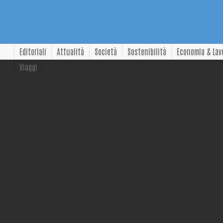
Editoriali
Attualità
Società
Sostenibilità
Economia & Lav
Viaggi