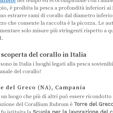
nibile
nel tempo ed ecocompatibile con l’ambi
io, è proibita la pesca a profondità inferiori ai 
no estrarre rami di corallo dal diametro inferio
zzo che consente la raccolta è la picozza. Le au
mentare solo misure più stringenti rispetto a qu
.
 scoperta del corallo in Italia
sono in Italia i luoghi legati alla pesca sostenib
ianale del corallo?
e del Greco (NA), Campania
è un luogo che più di altri può essere ricondotto a
Torre del Grec
azione del
Corallium Rubrum
è
Scuola per la lavorazione del c
fu istituita la