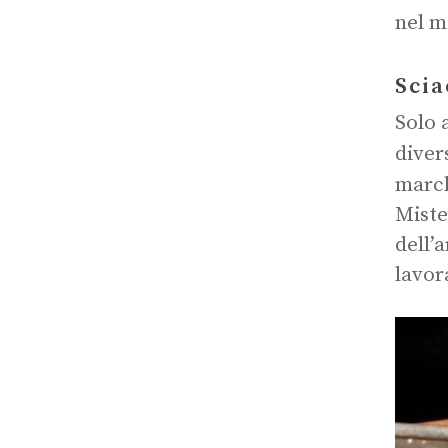
nel m
Scia
Solo 
diver
march
Miste
dell’
lavor