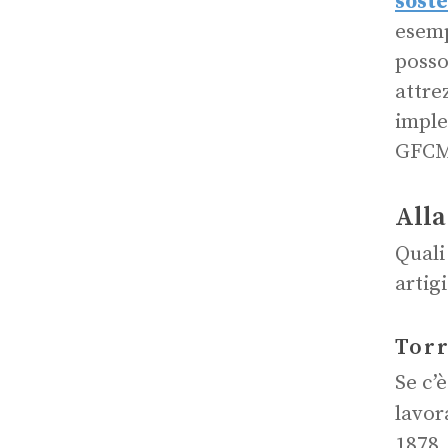
soste
esemp
posso
attre
imple
GFCM
Alla
Quali 
artig
Torr
Se c’
lavor
1878, 