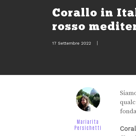
Corallo in Ita
rosso medite
17 Settembre 2022
Siamo
qualc
fonda
Mariarita
Persichetti
Coral