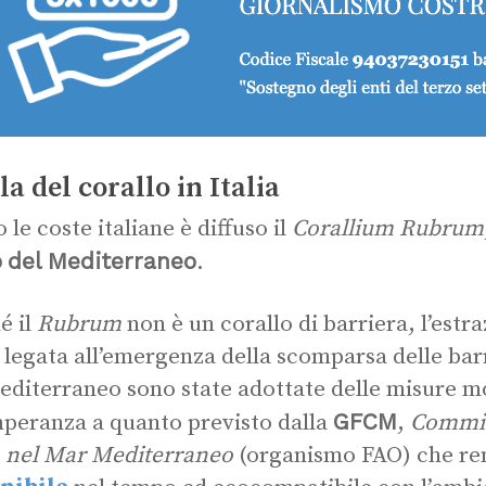
la del corallo in Italia
 le coste italiane è diffuso il
Corallium Rubrum
o
del
Mediterraneo
.
é il
Rubrum
non è un corallo di barriera, l’estr
 legata all’emergenza della scomparsa delle barr
editerraneo sono state adottate delle misure mol
GFCM
peranza a quanto previsto dalla
,
Commis
 nel Mar Mediterraneo
(organismo FAO) che re