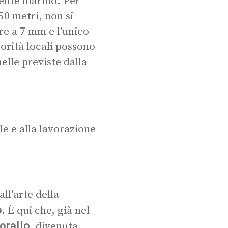
ente marino. Per
50 metri, non si
re a 7 mm e l’unico
torità locali possono
elle previste dalla
ile e alla lavorazione
ll’arte della
o
. È qui che, già nel
orallo
, divenuta