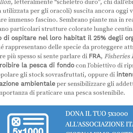
llon
, letteralmente “scheletro duro”, chi dall’e
a utilizzata per gli oracoli) suscita ancora oggi 
re immenso fascino. Sembrano piante ma in rea
no particolari strutture colorate lunghe centin
 di ospitare nel loro habitat il 25% degli o
é rappresentano delle specie da proteggere att
FRA
e più spesso si sente parlare di
,
Fisheries 
roibire la pesca di fondo
con l’obiettivo di rip
intens
opolare gli stock sovrasfruttati, oppure di
azione ambientale
per sensibilizzare gli addett
importanza di praticare una pesca sostenibile.