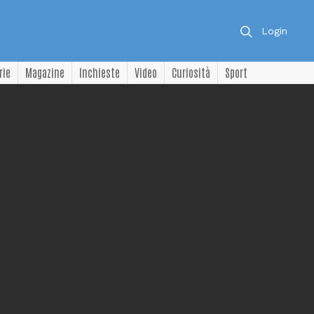
Login
rie
Magazine
Inchieste
Video
Curiosità
Sport