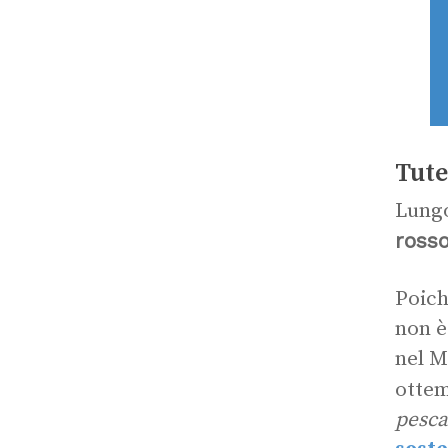
Tute
Lungo
ross
Poich
non è
nel M
ottem
pesca