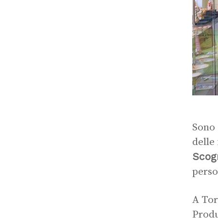
Sono 
delle
Scog
perso
A Tor
Produ