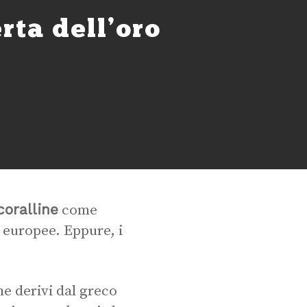
erta dell’oro
coralline
come
d europee. Eppure, i
ene derivi dal greco