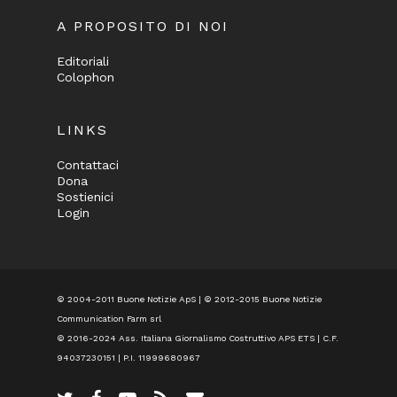
A PROPOSITO DI NOI
Editoriali
Colophon
LINKS
Contattaci
Dona
Sostienici
Login
© 2004-2011 Buone Notizie ApS | © 2012-2015 Buone Notizie
Communication Farm srl
© 2016-2024
Ass. Italiana Giornalismo Costruttivo APS ETS
| C.F.
94037230151 | P.I. 11999680967