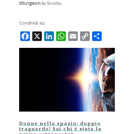
Sturgeon
in Scozia.
Condividi su:
Facebook
X
LinkedIn
WhatsApp
Email
Copy
Condiv
Link
Donne nello spazio: doppio
traguardo! Sai chi è stata la