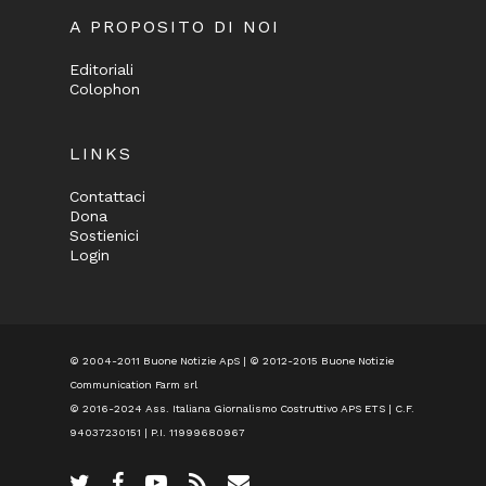
A PROPOSITO DI NOI
Editoriali
Colophon
LINKS
Contattaci
Dona
Sostienici
Login
© 2004-2011 Buone Notizie ApS | © 2012-2015 Buone Notizie
Communication Farm srl
© 2016-2024
Ass. Italiana Giornalismo Costruttivo APS ETS
| C.F.
94037230151 | P.I. 11999680967