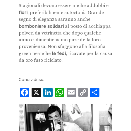
Stagionali devono essere anche addobbi e
fiori
, preferibilmente autoctoni. Grande
segno di eleganza saranno anche
bomboniere solidari
al posto di acchiappa
polveri da vetrinetta che dopo qualche
anno ci dimentichiamo pure della loro
provenienza. Non sfuggono alla filosofia
green neanche
le fedi
, ricavate per la causa
da oro fuso riciclato.
Condividi su:
Facebook
X
LinkedIn
WhatsApp
Email
Copy
Condiv
Link