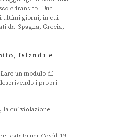
esso e transito. Una
 ultimi giorni, in cui
trati da Spagna, Grecia,
nito, Islanda e
ilare un modulo di
descrivendo i propri
 la cui violazione
re testato per Covid-19