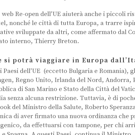
to web Re-open dell’UE aiuterà anche i piccoli ris
tel, nonché le città di tutta Europa, a trarre isp
ative sviluppate da altri, come affermato dal C
to interno, Thierry Breton.
 si potrà viaggiare in Europa dall’Ita
 i Paesi dell’UE (eccetto Bulgaria e Romania), gl
gen, Regno Unito, Irlanda del Nord, Andorra, 
blica di San Marino e Stato della Città del Vat
alia senza alcuna restrizione. Tuttavia, è di poche
ook del Ministro della Salute, Roberto Speranza,
ica di aver firmato una nuova ordinanza che p
igenico, da effettuarsi con tampone, per chi arr
 e Spagna. A questi Paesi, continua il Ministro,