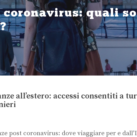
coronavirus: quali so
e?
nze all’estero: accessi consentiti a turi
nieri
ze post coronavirus: dove viaggiare per e dall’I