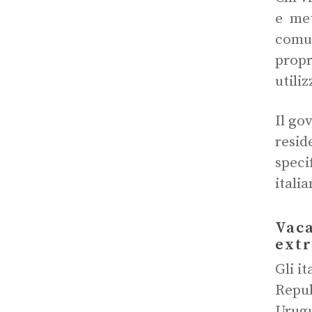
e met
comun
propr
utili
Il go
resid
specif
itali
Vaca
ext
Gli i
Repub
Urugu