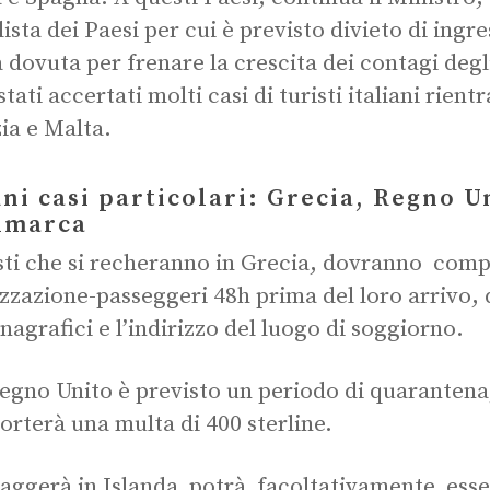
 lista dei Paesi per cui è previsto divieto di ingr
a dovuta per frenare la crescita dei contagi degli
stati accertati molti casi di turisti italiani rien
ia e Malta.
ni casi particolari: Grecia, Regno U
imarca
isti che si recheranno in Grecia, dovranno comp
izzazione-passeggeri 48h prima del loro arrivo, 
anagrafici e l’indirizzo del luogo di soggiorno.
egno Unito è previsto un periodo di quarantena,
rterà una multa di 400 sterline.
iaggerà in Islanda potrà facoltativamente esse