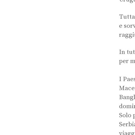
Tutta
e sor
raggi
In tu
per m
I Pae
Maced
Bangl
domi
Solo 
Serbi
viagg