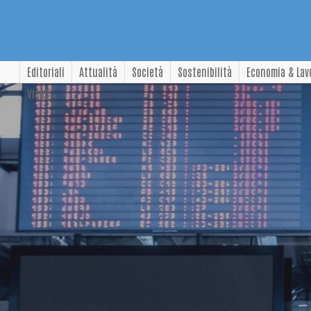
Editoriali
Attualità
Società
Sostenibilità
Economia & Lav
Viaggi