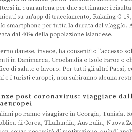
tersi in quarantena per due settimane: i risulta
icati su un’app di tracciamento, Rakning C-19, 
io smartphone per tutta la durata del viaggio. 
zzata dal 40% della popolazione islandese.
verno danese, invece, ha consentito l’accesso sol
enti in Danimarca, Groelandia e Isole Faroe o c
ico di salute o lavoro. Per tutti gli altri Paesi, 
ani e i turisti europei, non subiranno alcuna rest
nze post coronavirus: viaggiare dall’
raeuropei
taliani potranno viaggiare in Georgia, Tunisia,
blica di Corea, Thailandia, Australia, Nuova Z
ay, senza necessità di motivazione, quindi anc