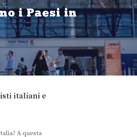
no i Paesi in
sti italiani e
talia? A questa