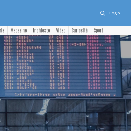
Login
rie
Magazine
Inchieste
Video
Curiosità
Sport