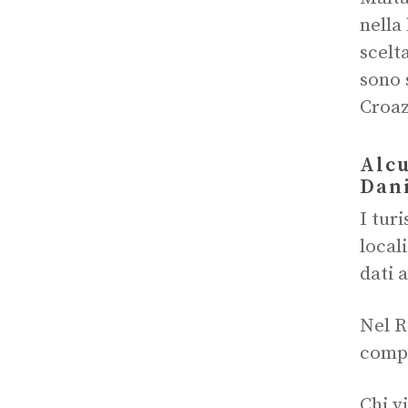
nella
scelt
sono 
Croaz
Alcu
Dan
I tur
local
dati 
Nel R
compo
Chi v