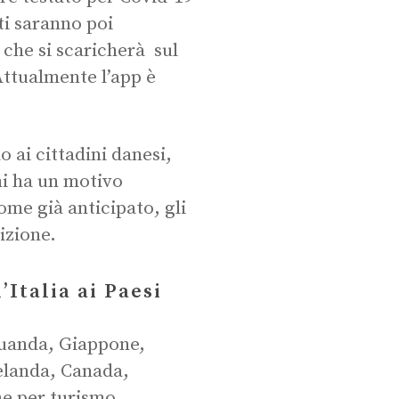
ti saranno poi
che si scaricherà sul
Attualmente l’app è
o ai cittadini danesi,
hi ha un motivo
come già anticipato, gli
rizione.
Italia ai Paesi
 Ruanda, Giappone,
elanda, Canada,
he per turismo.