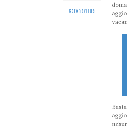
doman
Coronavirus
aggio
vacan
Basta
aggior
misur