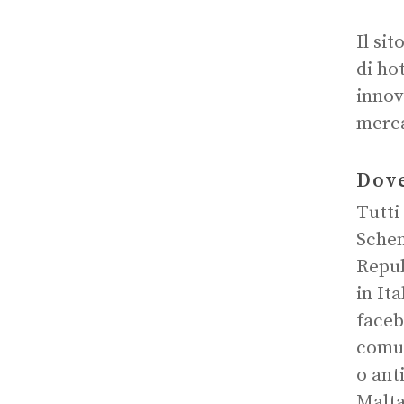
Il si
di ho
innov
merca
Dove
Tutti
Schen
Repub
in It
faceb
comun
o ant
Malta