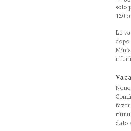
solo 
120 o
Le va
dopo 
Minis
rifer
Vaca
Nonos
Comin
favor
rinun
dato 