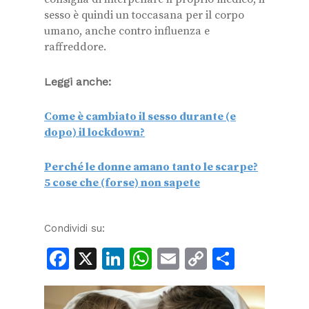
sesso è quindi un toccasana per il corpo
umano, anche contro influenza e
raffreddore.
Leggi anche:
Come è cambiato il sesso durante (e
dopo) il lockdown?
Perché le donne amano tanto le scarpe?
5 cose che (forse) non sapete
Condividi su:
Facebook
X
LinkedIn
WhatsApp
Email
Copy
Condiv
Link