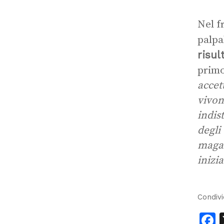
Nel f
palpa
risul
primo
accet
vivon
indis
degli
magaz
inizi
Condivi
F