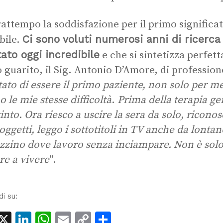
rattempo la soddisfazione per il primo significa
Ci sono voluti numerosi anni di ricerca
bile.
tato oggi incredibile
e che si sintetizza perfet
 guarito, il Sig. Antonio D’Amore, di profession
tato di essere il primo paziente, non solo per me
o le mie stesse difficoltà
.
Prima della terapia ge
tinto. Ora riesco a uscire la sera da solo, riconos
 oggetti, leggo i sottotitoli in TV anche da lontan
zino dove lavoro senza inciampare. Non è solo
are a vivere
”.
di su:
acebook
X
LinkedIn
WhatsApp
Email
Copy
Condividi