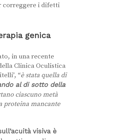
 correggere i difetti
erapia genica
ato, in una recente
ella Clinica Oculistica
elli’, “
è stata quella di
ando al di sotto della
rtano ciascuno metà
la proteina mancante
sull’acuità visiva è