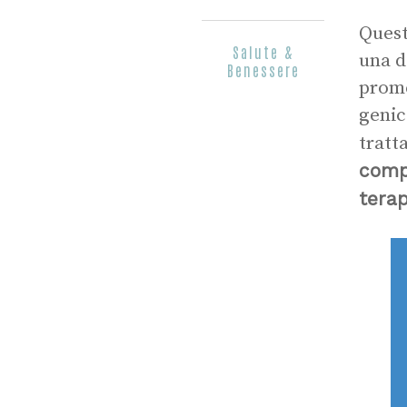
Quest
Salute &
una d
Benessere
prome
genic
trat
comp
tera