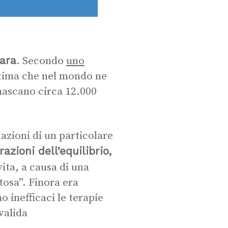
rara
. Secondo
uno
stima che nel mondo ne
 nascano circa 12.000
azioni di un particolare
azioni dell’equilibrio,
vita, a causa di una
osa”. Finora era
o inefficaci le terapie
nvalida