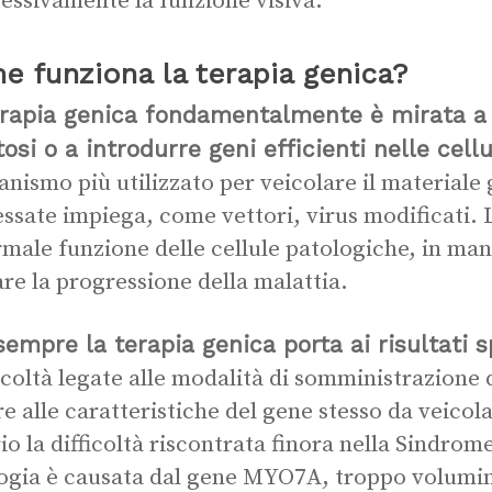
essivamente la funzione visiva.
 funziona la terapia genica?
rapia genica fondamentalmente è mirata a r
tosi o a introdurre geni efficienti nelle cel
nismo più utilizzato per veicolare il materiale g
essate impiega, come vettori, virus modificati. L
rmale funzione delle cellule patologiche, in man
re la progressione della malattia.
sempre l
a terapia genica porta ai risultati s
ficoltà legate alle modalità di somministrazione
e alle caratteristiche del gene stesso da veicol
io la difficoltà riscontrata finora nella Sindrom
ogia è causata dal gene MYO7A, troppo volumin