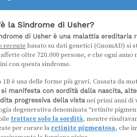
’è la Sindrome di Usher?
ndrome di Usher è una malattia ereditaria 
o recente
basato su dati genetici (GnomAD) si 
 affette oltre 720.000 persone, e che ogni anno
ni con questa sindrome.
po 1B è una delle forme più gravi. Causata da mut
si manifesta con sordità dalla nascita, alter
,
dita progressiva della vista
nei primi anni di 
ogia degenerativa denominata “retinite pigment
bile
trattare solo la sordità
, mentre risultavan
zzate per curare la
retinite pigmentosa
, che i