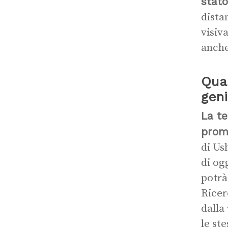
stato
dista
visiv
anche
Qual
gen
La te
prome
di Us
di og
potrà
Ricer
dalla
le st