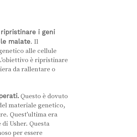
ipristinare i geni
lule malate
. Il
enetico alle cellule
’obiettivo è ripristinare
iera da rallentare o
perati.
Questo è dovuto
 del materiale genetico,
are. Quest’ultima era
e di Usher. Questa
oso per essere