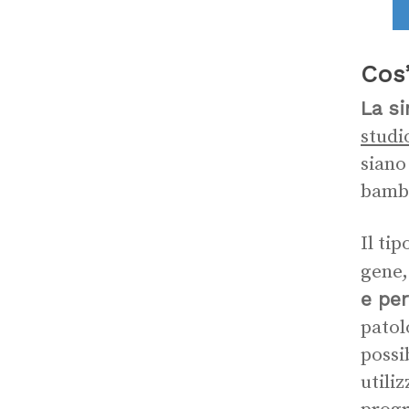
Cos
La si
studi
siano
bambi
Il ti
gene
e per
patol
possi
utili