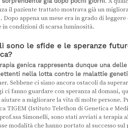
 sorprendente già dopo pochi giorni
. A qual
nza il paziente trattato mostrava già un miglio
a. Dopo appena un mese era in grado di leggere e
 in condizioni di scarsa luminosità.
i sono le sfide e le speranze futur
ica?
rapia genica rappresenta dunque una delle 
ttenti nella lotta contro le malattie genet
her. Sebbene ci siano ancora ostacoli da superare
gi ci fanno guardare con speranza al domani, q
 aiutare a migliorare la vita di molte persone. P
ca TIGEM (Istituto Telethon di Genetica e Medic
 prof.ssa Simonelli, sono stati avviati a terapia a
esse modalità che hanno portato al successo sul