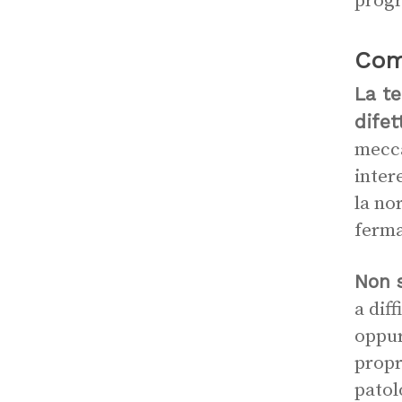
progr
Come
La te
difet
mecca
inter
la no
ferma
Non 
a dif
oppur
propr
patol