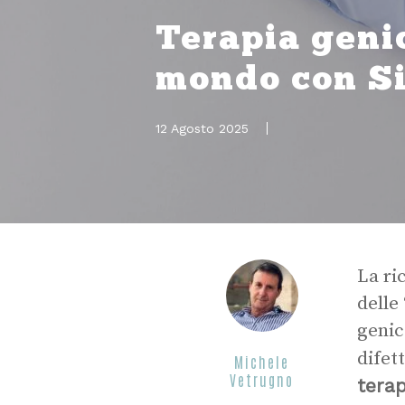
Terapia genic
mondo con Si
12 Agosto 2025
La ri
delle
genic
difet
Michele
Vetrugno
terap