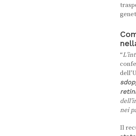
trasp
genet
Come
nel
“
L’in
confe
dell’
sdopp
retin
dell’
nei p
Il re