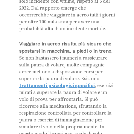
solo incidente con vittime, rispetto ai 5 del
2022. Dal rapporto emerge che
occorrerebbe viaggiare in aereo tutti i giorni
per oltre 100 mila anni per avere una
probabilità alta di un incidente mortale.
Viaggiare in aereo risulta più sicuro che
spostarsi in macchina, a piedi o in treno
.
Se non bastassero i numeri a rassicurare
sulla paura di volare, molte compagnie
aeree mettono a disposizione corsi per
superare la paura di volare. Esistono
trattamenti psicologici specifici
, esercizi
mirati a superare la paura di volare e un
volo di prova per affrontarla. Si può
ricorrere alla meditazione, sfruttando la
respirazione controllata per controllare la
paura o esercizi di immaginazione per
simulare il volo nella propria mente. In
questo modo l’esperienza reale di volo