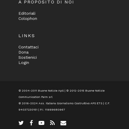
A PROPOSITO DI NOI
Editoriali
Colophon
LINKS
Contattaci
Dona
Sostienici
Login
© 2004-2011 Buone Notizie ApS | © 2012-2015 Buone Notizie
Communication Farm srl
© 2016-2024
Ass. Italiana Giornalismo Costruttivo APS ETS
| C.F.
94037230151 | P.I. 11999680967