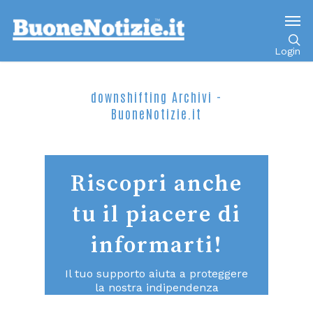
Login
downshifting Archivi -
BuoneNotizie.it
Riscopri anche
tu il piacere di
informarti!
Il tuo supporto aiuta a proteggere
la nostra indipendenza
consentendoci di continuare a fare