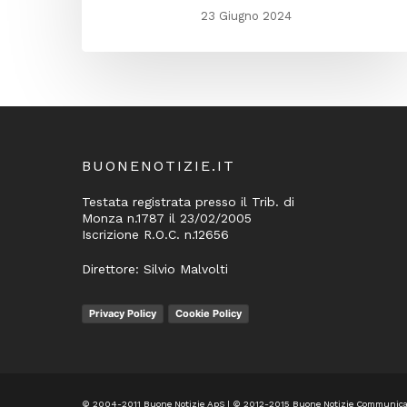
23 Giugno 2024
BUONENOTIZIE.IT
Testata registrata presso il Trib. di
Monza n.1787 il 23/02/2005
Iscrizione R.O.C. n.12656
Direttore: Silvio Malvolti
Privacy Policy
Cookie Policy
© 2004-2011 Buone Notizie ApS | © 2012-2015 Buone Notizie Communicat