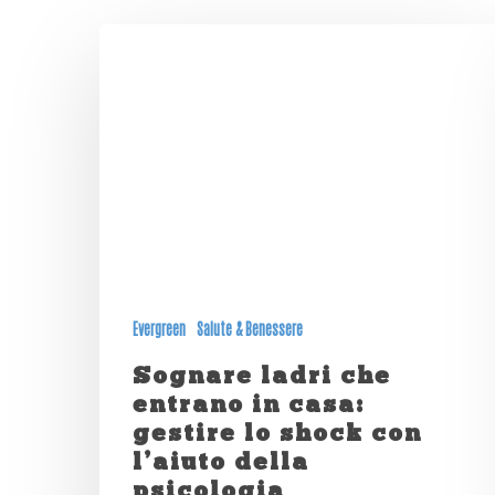
Evergreen
Salute & Benessere
Sognare ladri che
entrano in casa:
gestire lo shock con
l’aiuto della
psicologia