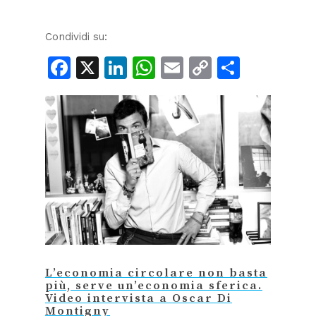
Condividi su:
Facebook
X
LinkedIn
WhatsApp
Email
Copy
Condiv
Link
L’economia circolare non basta
più, serve un’economia sferica.
Video intervista a Oscar Di
Montigny