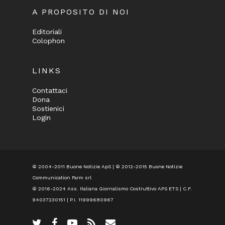
A PROPOSITO DI NOI
Editoriali
Colophon
LINKS
Contattaci
Dona
Sostienici
Login
© 2004-2011 Buone Notizie ApS | © 2012-2015 Buone Notizie
Communication Farm srl
© 2016-2024
Ass. Italiana Giornalismo Costruttivo APS ETS
| C.F.
94037230151 | P.I. 11999680967