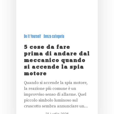
Do It Yourself
Senza categoria
5 cose da fare
prima di andare dal
meccanico quando
si accende la spia
motore
Quando si accende la spia motore,
la reazione più comune è un
improvviso senso di allarme. Quel
piccolo simbolo luminoso sul
cruscotto sembra annunciare un…
21 Luglio 2026