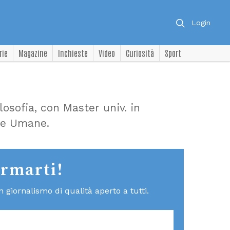
Login
rie
Magazine
Inchieste
Video
Curiosità
Sport
losofia, con Master univ. in
se Umane.
ormarti!
giornalismo di qualità aperto a tutti.