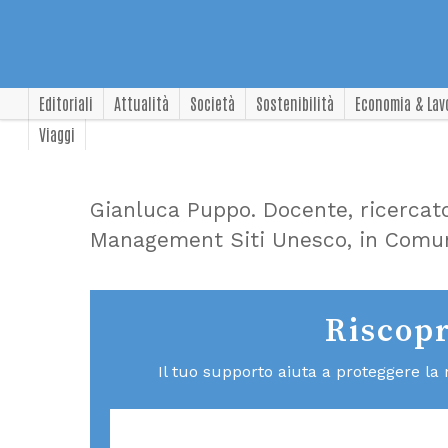
Editoriali
Attualità
Società
Sostenibilità
Economia & Lav
Viaggi
Gianluca Puppo. Docente, ricercator
Management Siti Unesco, in Comuni
Riscopr
Il tuo supporto aiuta a proteggere la