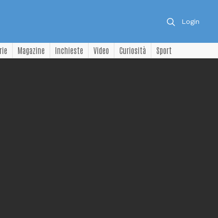
Login
rie
Magazine
Inchieste
Video
Curiosità
Sport