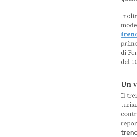
Inolt
moder
tren
primo
di Fe
del 1
Un v
Il tr
turis
contr
repor
treno