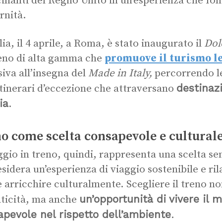
cinanti del Regno Unito in un’esperienza che fon
nità.
lia, il 4 aprile, a Roma, è stato inaugurato il
Dol
eno di alta gamma che
promuove il turismo l
siva all’insegna del
Made in Italy,
percorrendo le
destinaz
itinerari d’eccezione che attraversano
ia
.
o come scelta consapevole e cultural
aggio in treno, quindi, rappresenta una scelta s
esidera un’esperienza di viaggio sostenibile e ri
 arricchire culturalmente. Scegliere il treno n
un’opportunità di vivere il
aticità, ma anche
pevole nel rispetto dell’ambiente
.