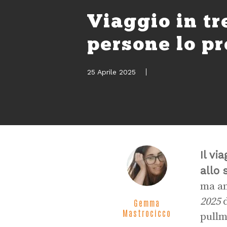
Viaggio in tr
persone lo pr
25 Aprile 2025
Il vi
allo 
ma an
2025
Gemma
Mastrocicco
pullm