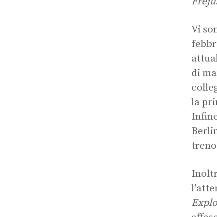
Freju
Vi so
febbr
attua
di ma
colle
la pr
Infin
Berli
treno
Inolt
l’att
Explo