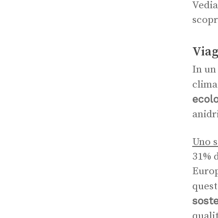
Vedia
scopr
Viag
In un
clima
ecol
anidr
Uno s
31% d
Europ
quest
soste
quali