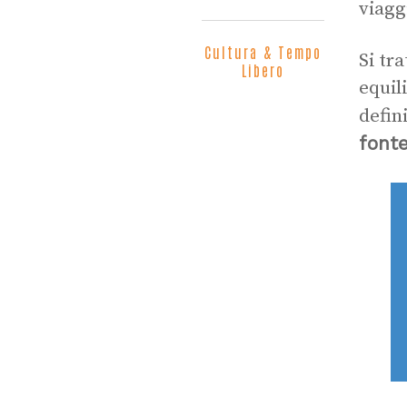
viagg
Cultura & Tempo
Si tr
Libero
equil
defin
fonte