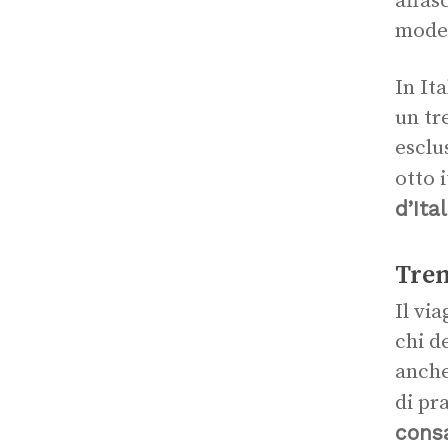
affas
moder
In Ita
un tr
esclu
otto 
d’Ital
Tren
Il vi
chi d
anche
di pr
consa