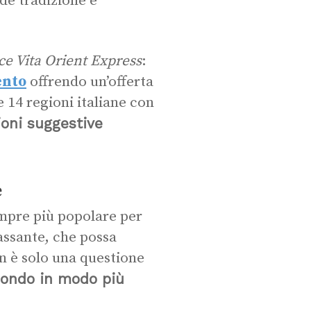
de tradizione e
ce Vita
Orient Express
:
ento
offrendo un’offerta
 14 regioni italiane con
ioni suggestive
e
empre più popolare per
lassante, che possa
on è solo una questione
 mondo in modo più