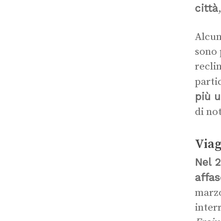
città
Alcun
sono 
recli
parti
più 
di no
Viag
Nel 2
affas
marzo
inter