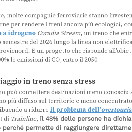
re, molte compagnie ferroviarie stanno investe
ne per rendere i treni ancora più ecologici, 
o a idrogeno
Coradia Stream
, un treno che entr
 semestre del 2026 lungo la linea non elettrific
rrovienord. È un progetto che
risponde all’obie
00% le emissioni di CO
entro il 2050
2
iaggio in treno senza stress
eno può connettere destinazioni meno conosci
mo più diffuso sul territorio e meno concentrato 
ibuendo a ridurre
il problema dell’
overtouri
il 48% delle persone ha dichia
t di
Trainline
,
 perché permette di raggiungere direttamen