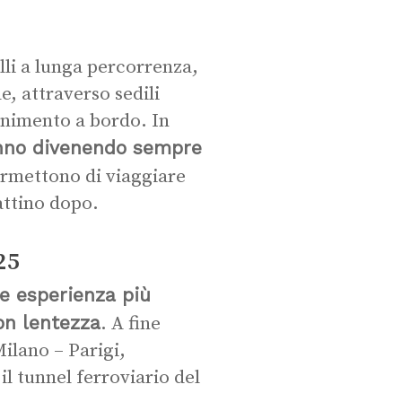
elli a lunga percorrenza,
e, attraverso sedili
tenimento a bordo. In
tanno divenendo sempre
ermettono di viaggiare
attino dopo.
25
le esperienza più
con lentezza
. A fine
Milano – Parigi,
il tunnel ferroviario del