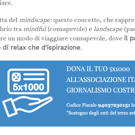
iare.
atta del
mindscape:
questo concetto, che rappres
ibrio tra
mindful
(consapevole) e
landscape
(pae
il 
ire un modo di viaggiare consapevole, dove
 di relax che d’ispirazione
.