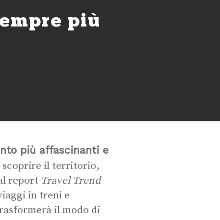
sempre più
nto più affascinanti e
scoprire il territorio,
al report
Travel Trend
viaggi in treni e
rasformerà il modo di