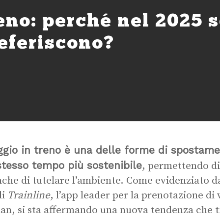
eno: perché nel 2025 
eferiscono?
aggio in treno è una delle forme di spostame
stesso tempo più sostenibile
, permettendo di 
che di tutelare l’ambiente. Come evidenziato d
di
Trainline
, l’app leader per la prenotazione di 
an, si sta affermando una nuova tendenza che t