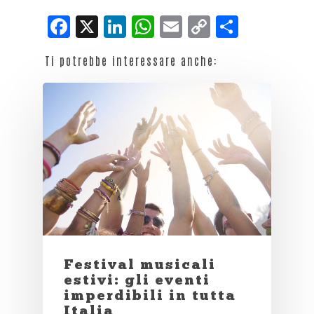
Facebook
X
LinkedIn
WhatsApp
Email
Copy
Condiv
Link
Ti potrebbe interessare anche:
Festival musicali
estivi: gli eventi
imperdibili in tutta
Italia