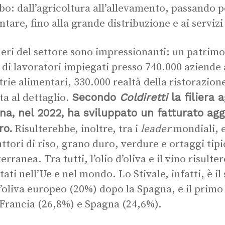
ibo: dall’agricoltura all’allevamento, passando p
ntare, fino alla grande distribuzione e ai servizi
eri del settore sono impressionanti: un patrim
 di lavoratori impiegati presso 740.000 aziende 
trie alimentari, 330.000 realtà della ristorazion
Secondo
Coldiretti
la filiera 
ta al dettaglio.
ana, nel 2022, ha sviluppato un fatturato ag
ro.
Risulterebbe, inoltre, tra i
leader
mondiali, e
ttori di riso, grano duro, verdure e ortaggi tipic
rranea. Tra tutti, l’olio d’oliva e il vino risult
tati nell’Ue e nel mondo. Lo Stivale, infatti, è i
d’oliva europeo (20%) dopo la Spagna, e il primo
 Francia (26,8%) e Spagna (24,6%).