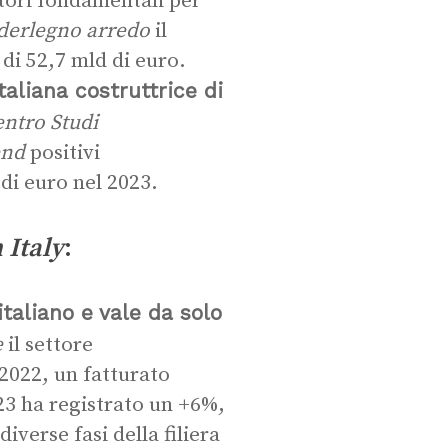
ori fondamentali per
ederlegno arredo
il
di 52,7 mld di euro.
taliana costruttrice di
ntro Studi
end
positivi
 di euro nel 2023.
 Italy
:
italiano e vale da solo
e
il settore
 2022, un fatturato
23 ha registrato un +6%,
iverse fasi della filiera