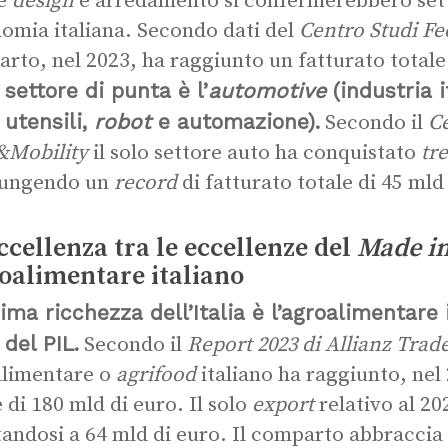
e
design
e arredamento si confermerebbero sett
nomia italiana. Secondo dati del
Centro Studi F
rto, nel 2023, ha raggiunto un fatturato totale 
 settore di punta è l’
automotive
(industria i
 utensili,
robot
e automazione).
Secondo il
Ce
&Mobility
il solo settore auto ha conquistato
tr
iungendo un
record
di fatturato totale di 45 mld
ccellenza tra le eccellenze del
Made in
roalimentare italiano
ima ricchezza dell’Italia è l’agroalimentare 
 del PIL.
Secondo il
Report 2023 di Allianz Trad
limentare o
agrifood
italiano ha raggiunto, nel
e di 180 mld di euro. Il solo
export
relativo al 20
tandosi a 64 mld di euro. Il comparto abbraccia d