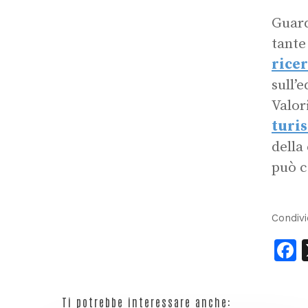
Guard
tante
ricer
sull’
Valor
turi
della
può c
Condivi
F
Ti potrebbe interessare anche: