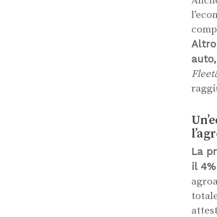
Anch
l’eco
compa
Altro
auto,
Fleet
ragg
Un’e
l’ag
La pr
il 4%
agroa
total
attes