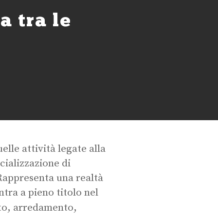
a tra le
lle attività legate alla
ializzazione di
 Rappresenta una realtà
tra a pieno titolo nel
to, arredamento,