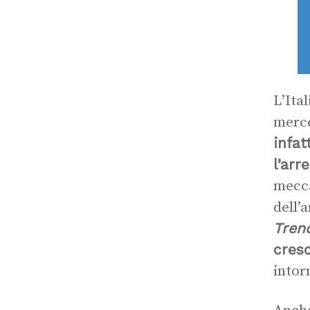
L’Ital
merc
infat
l’arr
mecca
dell’a
Tren
cresc
intor