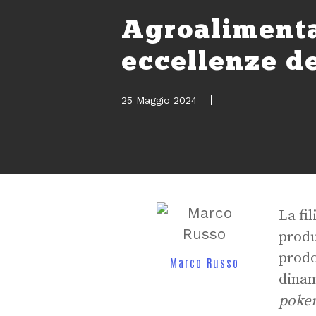
Agroalimentar
eccellenze de
25 Maggio 2024
La fi
produ
prodo
Marco Russo
dinam
poke