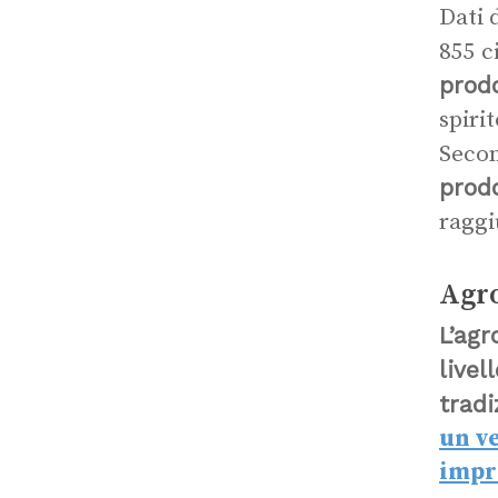
Dati 
855 ci
prodo
spiri
Secon
prodo
raggi
Agro
L’agr
livel
tradi
un v
impr