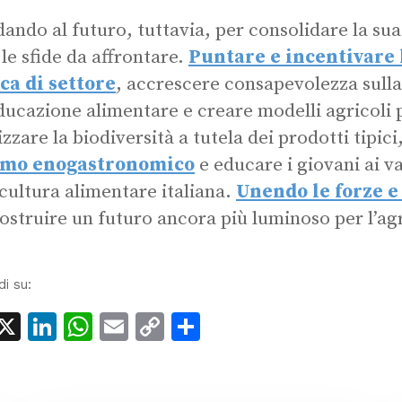
ando al futuro, tuttavia, per consolidare la su
 le sfide da affrontare.
Puntare e incentivare 
ca di settore
, accrescere consapevolezza sulla
educazione alimentare e creare modelli agricoli p
izzare la biodiversità a tutela dei prodotti tipici
smo enogastronomico
e educare i giovani ai va
 cultura alimentare italiana.
Unendo le forze e
ostruire un futuro ancora più luminoso per l’ag
di su:
acebook
X
LinkedIn
WhatsApp
Email
Copy
Condividi
Link