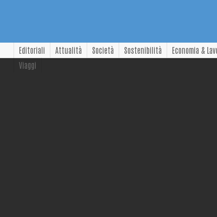
Editoriali
Attualità
Società
Sostenibilità
Economia & Lav
Viaggi