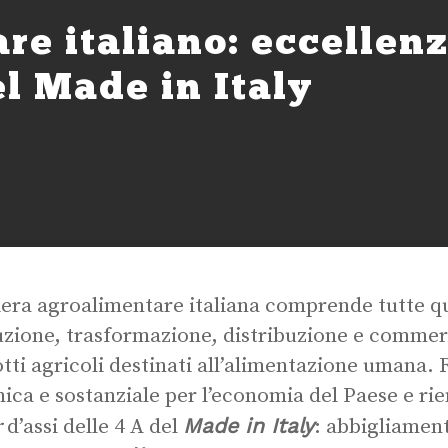
e italiano: eccellenz
l Made in Italy
liera agroalimentare italiana comprende tutte que
zione, trasformazione, distribuzione e commerc
tti agricoli destinati all’alimentazione umana.
ica e sostanziale per l’economia del Paese e rien
Made in Italy
r
d’assi delle 4 A del
: abbigliamen