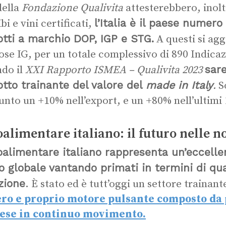
della
Fondazione Qualivita
attesterebbero, inolt
l’Italia è il paese numer
bi e vini certificati,
tti a marchio DOP, IGP e STG.
A questi si ag
tose IG, per un totale complessivo di 890 Indica
sare
do il
XXI Rapporto ISMEA – Qualivita 2023
tto trainante del valore del
made in Italy
.
So
unto un +10% nell’export, e un +80% nell’ultimi 
alimentare italiano: il futuro nelle n
oalimentare italiano rappresenta un’eccelle
lo globale vantando primati in termini di qua
zione
. È stato ed è tutt’oggi un settore trainant
ero e proprio motore pulsante composto da 
ese in continuo movimento.