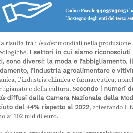
ia risulta tra i
leader
mondiali nella produzione 
I settori in cui siamo riconosciut
eologiche.
ti, sono diversi: la moda e l’abbigliamento, i
edamento, l’industria agroalimentare e vitivi
nica, l’industria chimica e farmaceutica, nonché
econdo i numeri d
rtigianato e della cultura. S
ds
diffusi dalla Camera Nazionale della Moda 
iuto del +4% rispetto al 2022
, attestando il 
no ai 102 mld di euro.