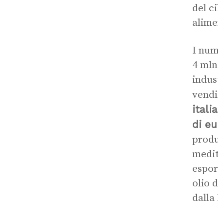
del c
alime
I num
4 mln
indus
vendi
itali
di eu
produ
medite
espor
olio 
dalla