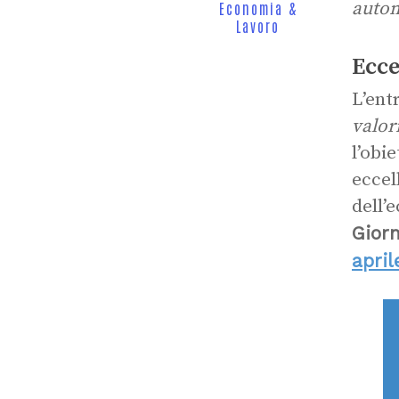
auto
Economia &
Lavoro
Ecce
L’ent
valor
l’obi
eccell
dell’
Gior
april