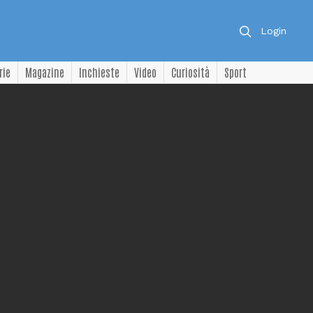
Login
rie
Magazine
Inchieste
Video
Curiosità
Sport