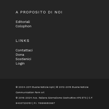
A PROPOSITO DI NOI
Editoriali
Colophon
LINKS
Contattaci
Dona
Sostienici
Login
© 2004-2011 Buone Notizie ApS | © 2012-2015 Buone Notizie
Communication Farm srl
© 2016-2024
Ass. Italiana Giornalismo Costruttivo APS ETS
| C.F.
94037230151 | P.I. 11999680967