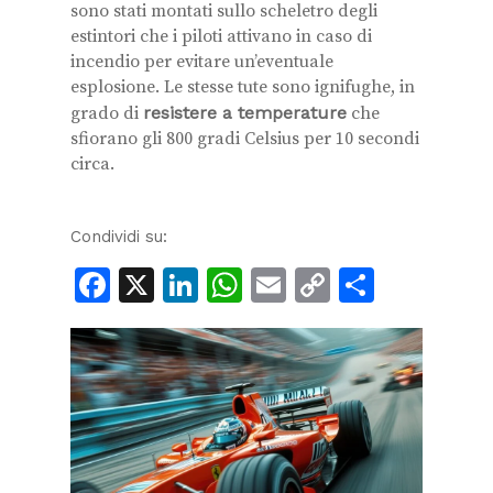
sono stati montati sullo scheletro degli
estintori che i piloti attivano in caso di
incendio per evitare un’eventuale
esplosione. Le stesse tute sono ignifughe, in
grado di
resistere a temperature
che
sfiorano gli 800 gradi Celsius per 10 secondi
circa.
Condividi su:
Facebook
X
LinkedIn
WhatsApp
Email
Copy
Condiv
Link