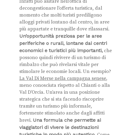
Infatti può aiutare nell’ottica di
decongestionare l’offerta turistica, dal
momento che molti turisti prediligono
alloggi privati lontano dal centro, in aree
più appartate e tranquille dove rilassarsi.
Un’opportunità preziosa per le aree
periferiche o rurali, lontane dai centri
economici e turistici più importanti,
che
possono quindi rivivere di un turismo di
rimbalzo che può rivelarsi vitale per
stimolare le economie locali. Un esempio?
La Val Di Merse nella campagna senese
,
meno conosciuta rispetto al Chianti o alla
Val D’Orcia. Un’area in una posizione
strategica che si sta facendo riscoprire
tramite un turismo più informale,
fortemente stimolato anche dagli affitti
brevi.
Una formula che permette ai
viaggiatori di vivere le destinazioni
turistiche in modo più autentico
. Come