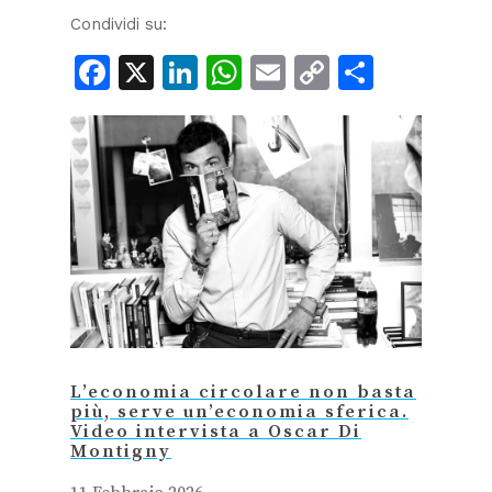
Condividi su:
Facebook
X
LinkedIn
WhatsApp
Email
Copy
Condiv
Link
L’economia circolare non basta
più, serve un’economia sferica.
Video intervista a Oscar Di
Montigny