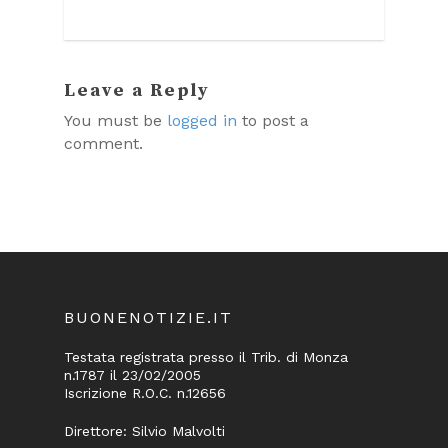
Leave a Reply
You must be
logged in
to post a
comment.
BUONENOTIZIE.IT
Testata registrata presso il Trib. di Monza
n.1787 il 23/02/2005
Iscrizione R.O.C. n.12656
Direttore: Silvio Malvolti