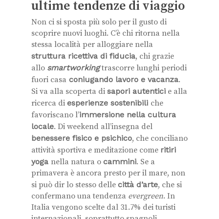
ultime tendenze di viaggio
Non ci si sposta più solo per il gusto di
scoprire nuovi luoghi. C’è chi ritorna nella
stessa località per alloggiare nella
struttura ricettiva di fiducia
, chi grazie
allo
smartworking
trascorre lunghi periodi
fuori casa
coniugando lavoro e vacanza
.
Si va alla scoperta di
sapori autentici
e alla
ricerca di
esperienze sostenibili
che
favoriscano l’
immersione nella cultura
locale
. Di weekend all’insegna del
benessere fisico e psichico
, che conciliano
attività sportiva e meditazione come
ritiri
yoga
nella natura o
cammini
. Se a
primavera è ancora presto per il mare, non
si può dir lo stesso delle
città d’arte
, che si
confermano una tendenza
evergreen
. In
Italia vengono scelte dal 31.7% dei turisti
internazionali, soprattutto spagnoli,