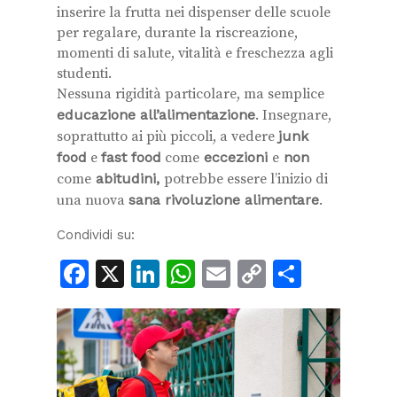
inserire la frutta nei dispenser delle scuole
per regalare, durante la riscreazione,
momenti di salute, vitalità e freschezza agli
studenti.
Nessuna rigidità particolare, ma semplice
educazione all’alimentazione
. Insegnare,
soprattutto ai più piccoli, a vedere
junk
food
e
fast food
come
eccezioni
e
non
come
abitudini,
potrebbe essere l’inizio di
una nuova
sana rivoluzione alimentare
.
Condividi su:
Facebook
X
LinkedIn
WhatsApp
Email
Copy
Condiv
Link