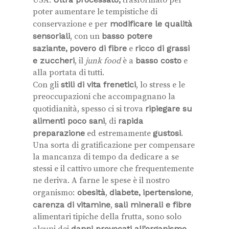
USA.
trasformato per
poter aumentare le tempistiche di
conservazione e per
modificare le qualità
sensoriali
, con un
basso potere
saziante,
povero di fibre
e
ricco di grassi
e zuccheri
, il
junk food
è a
basso costo
e
alla portata di tutti.
Con gli
stili di vita frenetici
, lo stress e le
preoccupazioni che accompagnano la
quotidianità, spesso ci si trova
ripiegare su
alimenti poco sani
, di
rapida
preparazione
ed estremamente
gustosi
.
Una sorta di gratificazione per compensare
la mancanza di tempo da dedicare a se
stessi e il cattivo umore che frequentemente
ne deriva. A farne le spese è il nostro
organismo:
obesità
,
diabete,
ipertensione
,
carenza di vitamine
,
sali minerali e fibre
alimentari tipiche della frutta, sono solo
danni provocati all’organismo