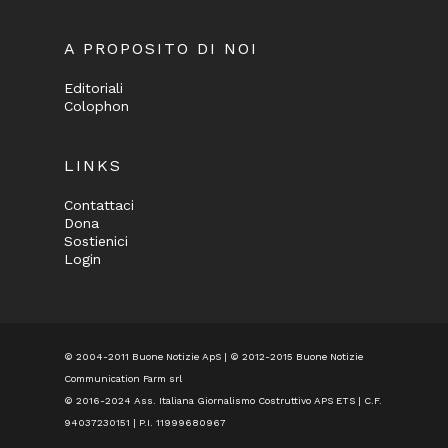
A PROPOSITO DI NOI
Editoriali
Colophon
LINKS
Contattaci
Dona
Sostienici
Login
© 2004-2011 Buone Notizie ApS | © 2012-2015 Buone Notizie
Communication Farm srl
© 2016-2024
Ass. Italiana Giornalismo Costruttivo APS ETS
| C.F.
94037230151 | P.I. 11999680967