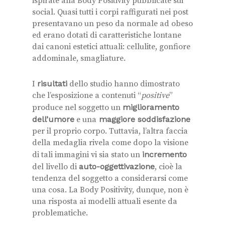
ispirate alla Body Positivity pubblicate sui
social. Quasi tutti i corpi raffigurati nei post
presentavano un peso da normale ad obeso
ed erano dotati di caratteristiche lontane
dai canoni estetici attuali: cellulite, gonfiore
addominale, smagliature.
I
risultati
dello studio hanno dimostrato
che l’esposizione a contenuti “
positive
”
produce nel soggetto un
miglioramento
dell’umore
e una
maggiore soddisfazione
per il proprio corpo. Tuttavia, l’altra faccia
della medaglia rivela come dopo la visione
di tali immagini vi sia stato un
incremento
del livello di
auto-oggettivazione
, cioè la
tendenza del soggetto a considerarsi come
una cosa. La Body Positivity, dunque, non è
una risposta ai modelli attuali esente da
problematiche.