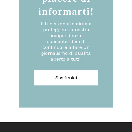
informarti!
Il tuo supporto aiuta a
proteggere la nostra
indipendenza
consentendoci di
continuare a fare un
giornalismo di qualità
aperto a tutti.
Sostienici