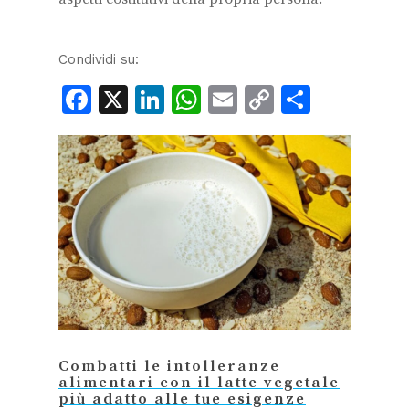
Condividi su:
Facebook
X
LinkedIn
WhatsApp
Email
Copy
Condiv
Link
Combatti le intolleranze
alimentari con il latte vegetale
più adatto alle tue esigenze