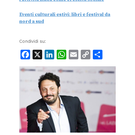
Eventi culturali estivi: libri e festival da
nord a sud
Condividi su:
Facebook
X
LinkedIn
WhatsApp
Email
Copy
Condiv
Link