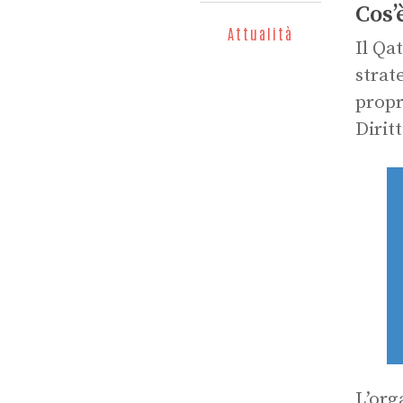
Cos’
Attualità
Il Qa
strat
propr
Dirit
L’org