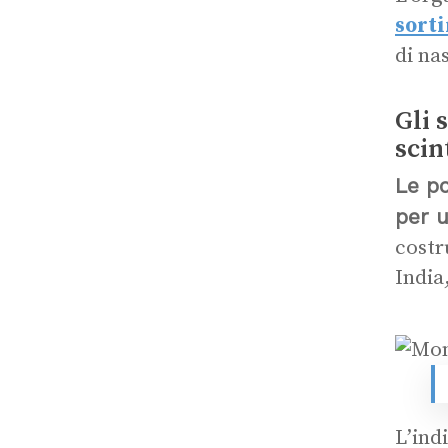
sorti
di na
Gli 
scin
Le po
per u
costr
India
L’ind