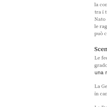
la co
tra i
Nato 
le ra
può c
Scen
Le fe
grado
una n
La Ge
in ca