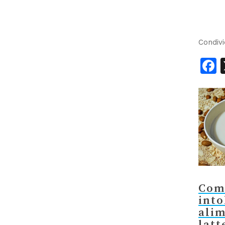
Condivi
F
Comb
into
alim
latt