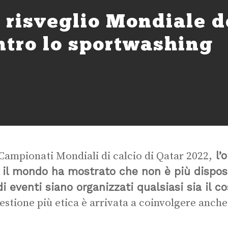
l risveglio Mondiale d
ntro lo sportwashing
l’o
 Campionati Mondiali di calcio di Qatar 2022,
 il mondo ha mostrato che non è più dispost
i eventi siano organizzati qualsiasi sia il co
estione più etica è arrivata a coinvolgere anche