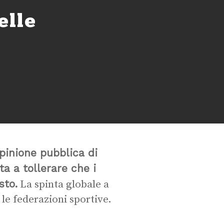
elle
pinione pubblica di
a a tollerare che i
sto.
La spinta globale a
 le federazioni sportive.