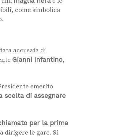
maglia nera
à una
e le
sibili, come simbolica
o.
tata accusata di
Gianni Infantino
dente
,
 Presidente emerito
a scelta di assegnare
 chiamato per la prima
a dirigere le gare. Si