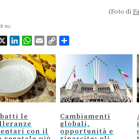
(Foto di
Fa
di su:
acebook
X
LinkedIn
WhatsApp
Email
Copy
Condividi
Link
atti le
Cambiamenti
lleranze
globali,
entari con il
opportunità e
e vegetale più
rinascite: gli