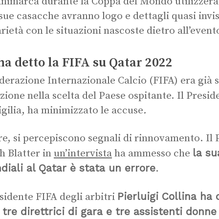
nimarca durante la Coppa del Mondo utilizzer
 sue casacche avranno logo e dettagli quasi invi
arietà con le situazioni nascoste dietro all’event
ha detto la FIFA su Qatar 2022
derazione Internazionale Calcio (FIFA) era già s
zione nella scelta del Paese ospitante. Il Presi
vigilia, ha minimizzato le accuse
.
e, si percepiscono segnali di rinnovamento. Il
la su
h Blatter in
un’intervista
ha ammesso che
diali al Qatar è stata un errore
.
Pierluigi Collina ha
esidente FIFA degli arbitri
 tre direttrici di gara e tre assistenti donne