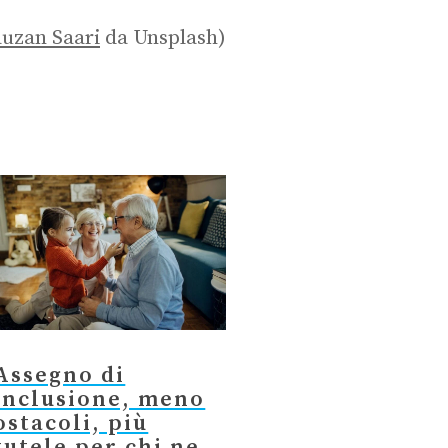
uzan Saari
da Unsplash)
Assegno di
inclusione, meno
ostacoli, più
tutele per chi ne