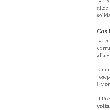
La Da
altre
solid
Cos’
La Fe
corru
alla 
Eppur
Josep
i Mon
Il Pr
volta