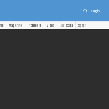
Login
rie
Magazine
Inchieste
Video
Curiosità
Sport