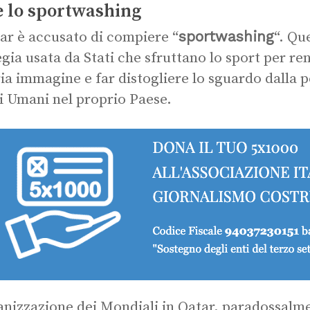
è lo sportwashing
sportwashing
tar è accusato di compiere “
“. Qu
egia usata da Stati che sfruttano lo sport per re
ia immagine e far distogliere lo sguardo dalla p
ti Umani nel proprio Paese.
anizzazione dei Mondiali in Qatar, paradossalm