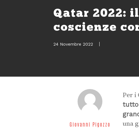
Qatar 2022: i
coscienze co
24 Novembre 2022
Per i
tutto
grand
una g
Giovanni Pigozzo