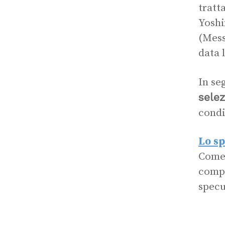
tratt
Yoshi
(Mess
data 
In se
selez
condiz
Lo sp
Come 
compa
specu