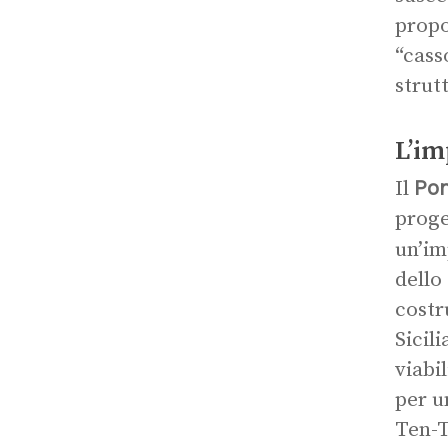
propo
“cass
strut
L’im
Pon
Il
proge
un’im
dello
costr
Sicil
viabi
per u
Ten-T