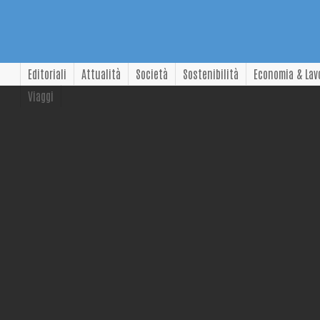
Editoriali
Attualità
Società
Sostenibilità
Economia & Lav
Viaggi