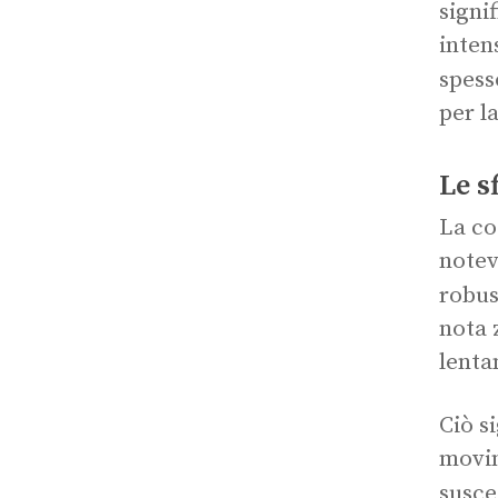
signi
intens
spess
per l
Le s
La co
notev
robus
nota 
lenta
Ciò s
movim
suscet