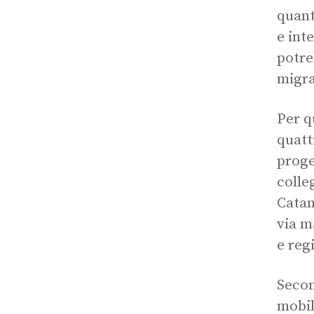
quant
e int
potre
migra
Per q
quatt
proge
colle
Catan
via m
e reg
Secon
mobil