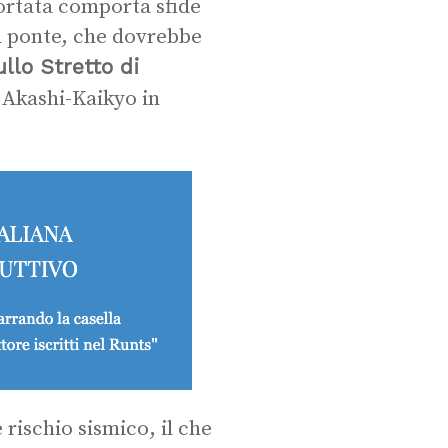
portata comporta sfide
l ponte, che dovrebbe
llo Stretto di
 Akashi-Kaikyo in
e rischio sismico, il che