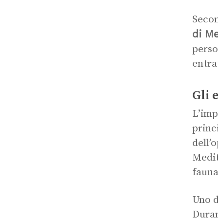
Secon
di M
perso
entra
Gli 
L’imp
princ
dell’
Medit
fauna
Uno d
Duran