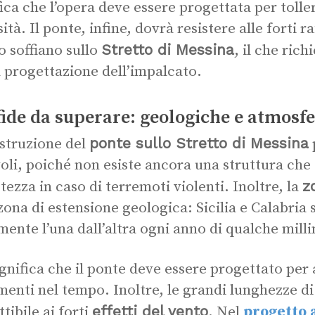
fica che l’opera deve essere progettata per tolle
ità. Il ponte, infine, dovrà resistere alle forti r
Stretto di Messina
o soffiano sullo
, il che ric
a progettazione dell’impalcato.
fide da superare: geologiche e atmosf
ponte sullo Stretto di Messina
struzione del
oli, poiché non esiste ancora una struttura che
z
tezza in caso di terremoti violenti. Inoltre, la
zona di estensione geologica: Sicilia e Calabria 
mente l’una dall’altra ogni anno di qualche mill
ignifica che il ponte deve essere progettato per
enti nel tempo. Inoltre, le grandi lunghezze d
effetti del vento
tibile ai forti
. Nel
progetto 