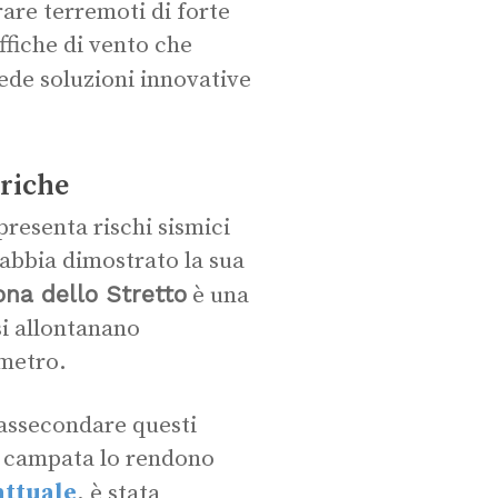
rare terremoti di forte
affiche di vento che
hiede soluzioni innovative
eriche
presenta rischi sismici
 abbia dimostrato la sua
ona dello Stretto
è una
si allontanano
imetro.
 assecondare questi
i campata lo rendono
attuale
, è stata