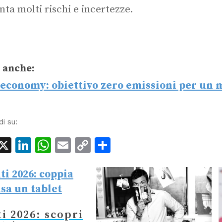
nta molti rischi e incertezze.
 anche:
 economy: obiettivo zero emissioni per un 
di su:
acebook
X
LinkedIn
WhatsApp
Email
Copy
Condividi
Link
i 2026: scopri