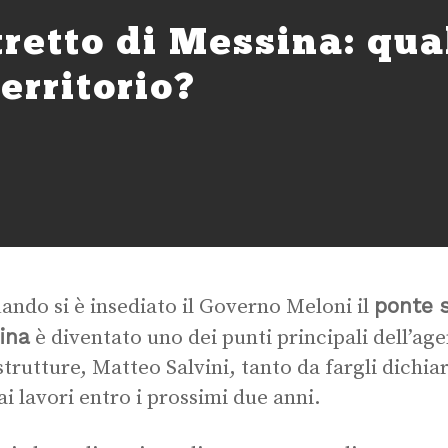
tretto di Messina: qual
erritorio?
ponte s
ando si è insediato il Governo Meloni il
ina
è diventato uno dei punti principali dell’age
strutture, Matteo Salvini, tanto da fargli dichia
 ai lavori entro i prossimi due anni.