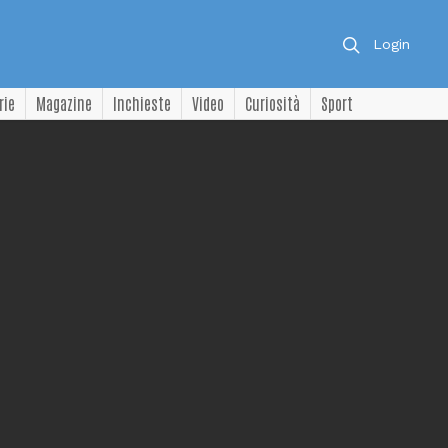
Login
rie
Magazine
Inchieste
Video
Curiosità
Sport