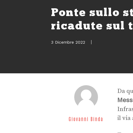
Ponte sullo s
ricadute sul t
3 Dicembre 2022
Da qu
Mess
Infra
il via
Giovanni Binda