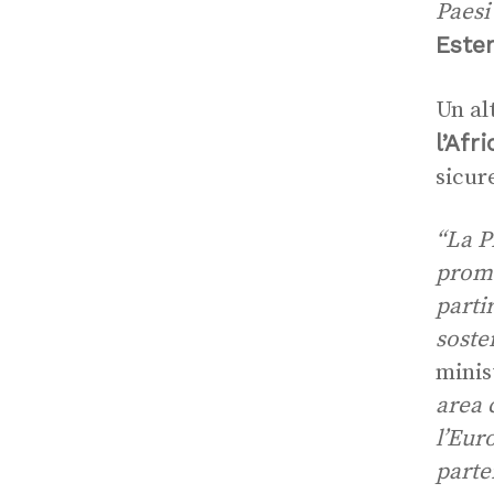
Paesi
Ester
Un al
l’Afri
sicur
“La P
promu
parti
soste
minis
area 
l’Eur
parte