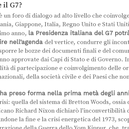
è il G7?
 è un foro di dialogo ad alto livello che coinvol
nia, Giappone, Italia, Regno Unito e Stati Uniti
la Presidenza italiana del G7 potr
simo anno,
ire nell’agenda
del vertice, condurre gli incon
sporre le bozze dei documenti finali e del comun
nno approvate dai Capi di Stato e di Governo. Inf
ità di partecipazione e coinvolgimento delle o
nazionali, della società civile e dei Paesi che no
 ha preso forma nella prima metà degli ann
risi: quella del sistema di Bretton Woods, ossia
cano Richard Nixon dichiarò l’inconvertibilità d
ndone la fine e la crisi energetica del 1973, scop
grazione della Guerra dello Yom Kippur, che, tra