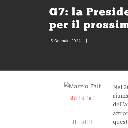
G7: la Presid
per il prossi
15 Gennaio 2024
Nel 2
riuni
Marzio Fait
dell’
affro
quest
Attualità