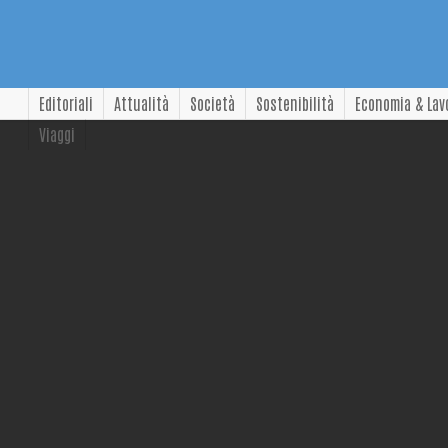
Editoriali
Attualità
Società
Sostenibilità
Economia & Lav
Viaggi