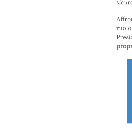
sicur
Affro
ruolo
Presi
prop