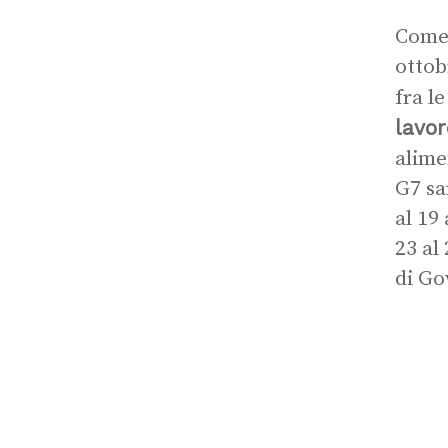
Come 
ottob
fra l
lavor
alime
G7 sa
al 19
23 al
di Go