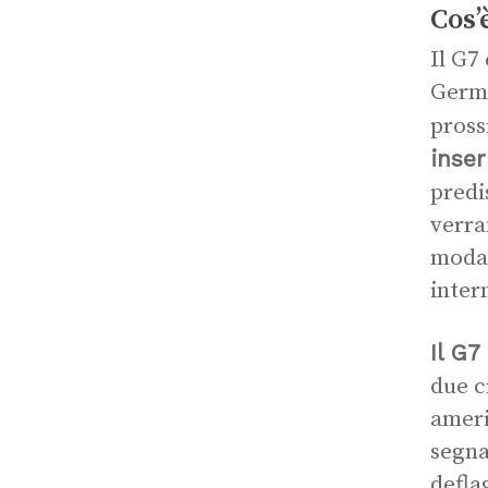
Cos’
Il G7
Germa
pros
inser
predi
verra
modal
inter
Il G7
due c
ameri
segna
defla