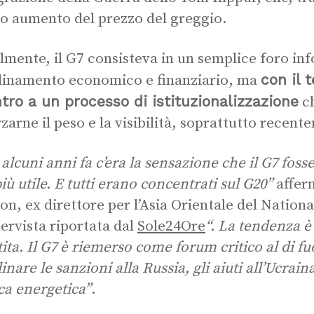
o aumento del prezzo del greggio.
almente, il G7 consisteva in un semplice foro in
con il 
inamento economico e finanziario, ma
tro a un processo di istituzionalizzazione
ch
rzarne il peso e la visibilità, soprattutto recent
 alcuni anni fa c’era la sensazione che il G7 fos
iù utile. E tutti erano concentrati sul G20”
affer
on, ex direttore per l’Asia Orientale del Nationa
tervista riportata dal
Sole24Ore
“. La tendenza 
tita. Il G7 è riemerso come forum critico al di fu
nare le sanzioni alla Russia, gli aiuti all’Ucrain
ica energetica”
.