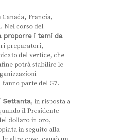
ge Canada, Francia,
. Nel corso del
à proporre i temi da
tri preparatori,
icato del vertice, che
ine potrà stabilire le
rganizzazioni
n fanno parte del G7.
i Settanta
, in risposta a
 quando il Presidente
el dollaro in oro,
piata in seguito alla
 le altre cose, causò un