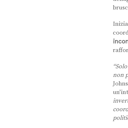
brusc
Inizi
coord
incon
raffo
“Solo
non p
Johns
un’in
inver
coordi
polit