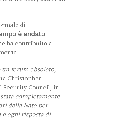
formale di
tempo è andato
e ha contribuito a
emente.
se un forum obsoleto,
ma Christopher
l Security Council, in
è stata completamente
ori della Nato per
a e ogni risposta di