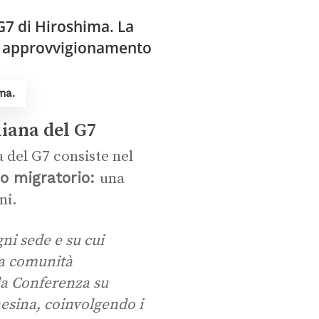
ma.
liana del G7
a del G7 consiste nel
no migratorio:
una
ni.
gni sede e su cui
la comunità
la Conferenza su
esina, coinvolgendo i