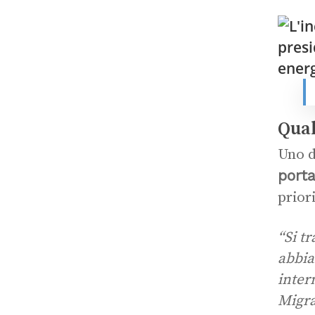
Qual
Uno d
port
prior
“Si t
abbia
inter
Migra