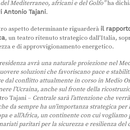
 del Mediterraneo, africani e del Golfo”
ha dichi
i Antonio Tajani
.
il rapport
tro aspetto determinante riguarderà
ca
, un teatro ritenuto strategico dall’Italia, sop
ezza e di approvvigionamento energetico.
residenza avrà una naturale proiezione nel Med
overe soluzioni che favoriscano pace e stabilità
re dal conflitto attualmente in corso in Medio 
nere l’Ucraina, anche sul fronte della ricostruz
tro Tajani –
Centrale sarà l’attenzione che verrà
che da sempre ha un’importanza strategica per la 
opa e all’Africa, un continente con cui vogliam
nariati paritari per la sicurezza e resilienza del