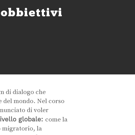
 obbiettivi
um di dialogo che
te del mondo. Nel corso
nnunciato di voler
livello globale:
come la
 migratorio, la