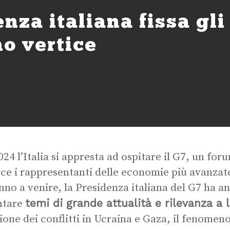
enza italiana fissa gli
mo vertice
024 l’Italia si appresta ad ospitare il G7, un for
sce i rappresentanti delle economie più avanza
anno a venire, la Presidenza italiana del G7 ha a
temi di grande attualità e rilevanza a 
ntare
ione dei conflitti in Ucraina e Gaza, il fenomeno