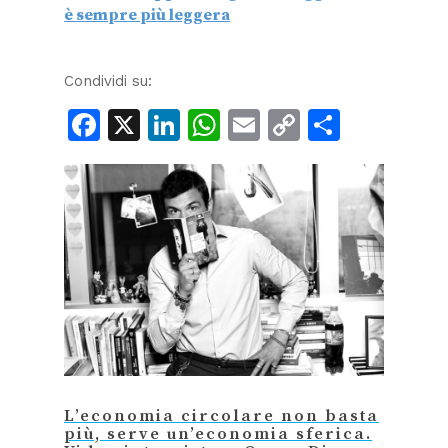
è sempre più leggera
Condividi su:
Facebook
X
LinkedIn
WhatsApp
Email
Copy
Condiv
Link
L’economia circolare non basta
più, serve un’economia sferica.