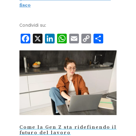
fisco
Condividi su:
Facebook
X
LinkedIn
WhatsApp
Email
Copy
Condiv
Link
Come la Gen Z sta ridefinendo il
futuro del lavoro