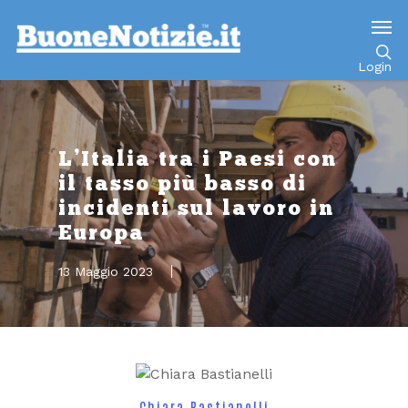
Go to mobile version
Login
L’Italia tra i Paesi con
il tasso più basso di
incidenti sul lavoro in
Europa
13 Maggio 2023
Chiara Bastianelli