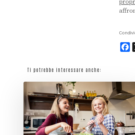
propr
affro
Condivi
F
Ti potrebbe interessare anche: