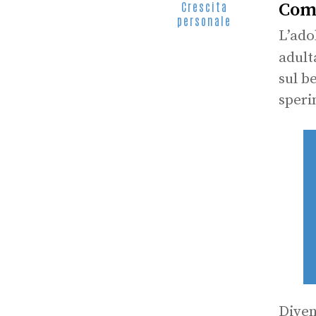
Come
Crescita
personale
L’ado
adult
sul b
speri
Diven