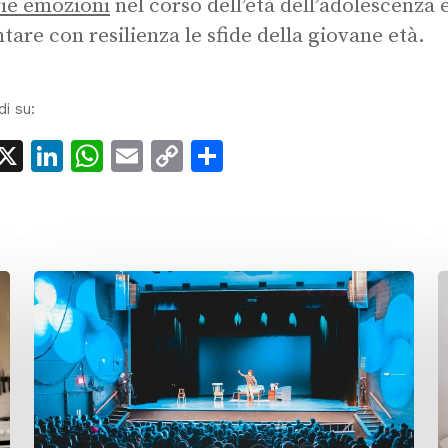
ie emozioni
nel corso dell’età dell’adolescenza 
ntare con resilienza le sfide della giovane età.
di su:
acebook
X
LinkedIn
WhatsApp
Email
Copy
Condividi
Link