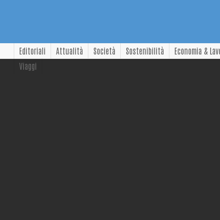
Editoriali
Attualità
Società
Sostenibilità
Economia & Lav
Viaggi