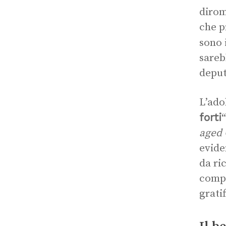
dirom
che p
sono 
sareb
deput
L’ado
forti
aged 
evide
da ri
compo
grati