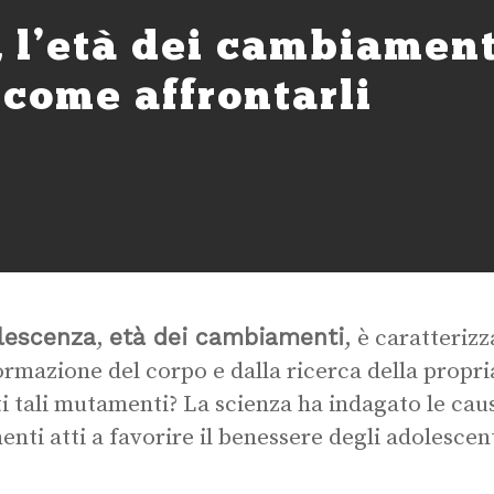
 l’età dei cambiament
 come affrontarli
olescenza
età dei cambiamenti
,
, è caratterizz
ormazione del corpo e dalla ricerca della propri
i tali mutamenti? La scienza ha indagato le cau
enti atti a favorire il benessere degli adolescent