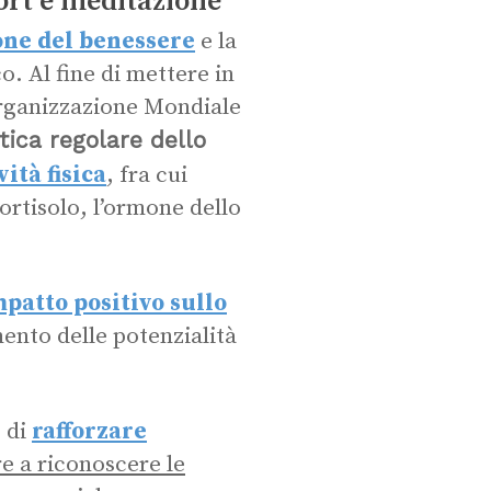
ort e meditazione
ne del benessere
e la
. Al fine di mettere in
’Organizzazione Mondiale
tica regolare dello
vità fisica
, fra cui
cortisolo, l’ormone dello
patto positivo sullo
nto delle potenzialità
 di
rafforzare
e a riconoscere le