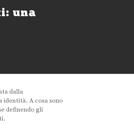
i: una
ata dalla
a identità. A cosa sono
se definendo gli
i.