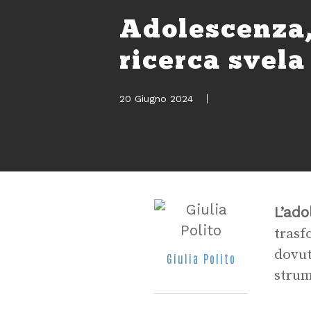
Adolescenza,
ricerca svela
20 Giugno 2024
L’ad
trasf
dovut
Giulia Polito
strum