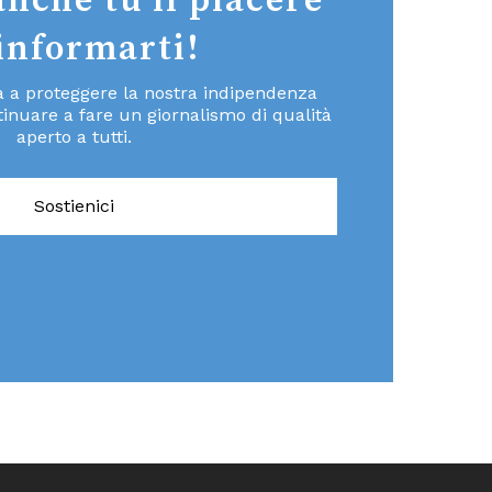
anche tu il piacere
 informarti!
ta a proteggere la nostra indipendenza
inuare a fare un giornalismo di qualità
aperto a tutti.
Sostienici