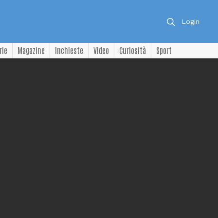
Login
rie
Magazine
Inchieste
Video
Curiosità
Sport