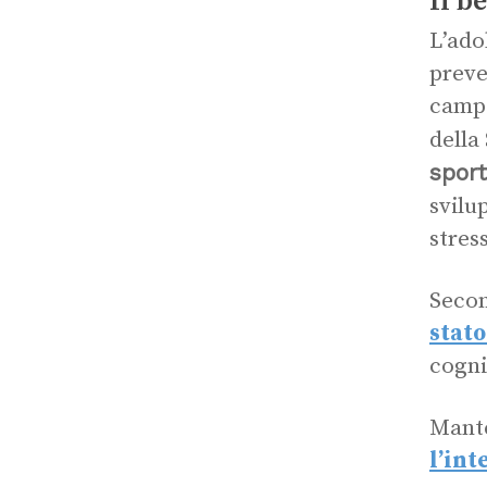
Il b
L’ado
preve
campo
della
sport
svilu
stres
Secon
stato
cognit
Mante
l’int