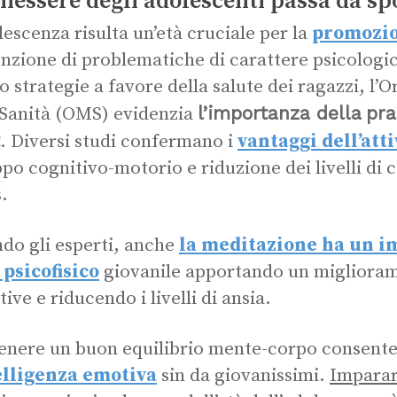
enessere degli adolescenti passa da sp
lescenza risulta un’età cruciale per la
promozio
nzione di problematiche di carattere psicologico
 strategie a favore della salute dei ragazzi, l
l’importanza della
pra
 Sanità (OMS) evidenzia
. Diversi studi confermano i
vantaggi dell’atti
ppo cognitivo-motorio e riduzione dei livelli di 
s.
do gli esperti, anche
la meditazione ha un im
 psicofisico
giovanile apportando un migliorame
ive e riducendo i livelli di ansia.
nere un buon equilibrio mente-corpo consente
elligenza emotiva
sin da giovanissimi.
Imparar