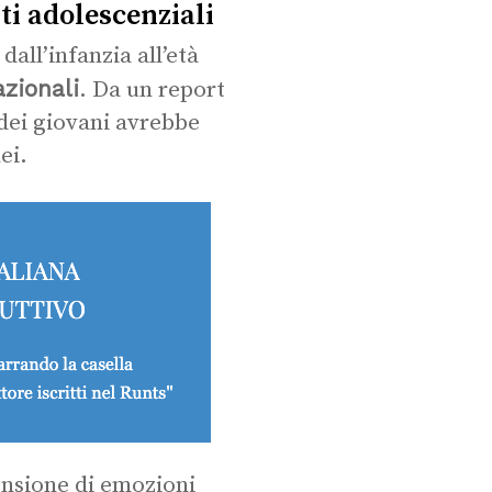
i adolescenziali
all’infanzia all’età
azionali
. Da un report
 dei giovani avrebbe
ei.
ensione di emozioni