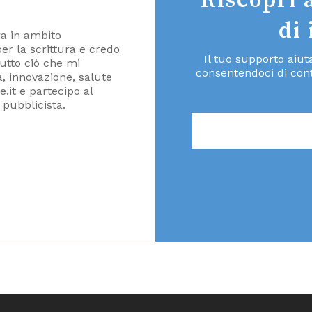
Riscopri 
di
ra in ambito
er la scrittura e credo
Il tuo supporto aiu
tutto ciò che mi
consentendoci di cont
à, innovazione, salute
.it e partecipo al
 pubblicista.