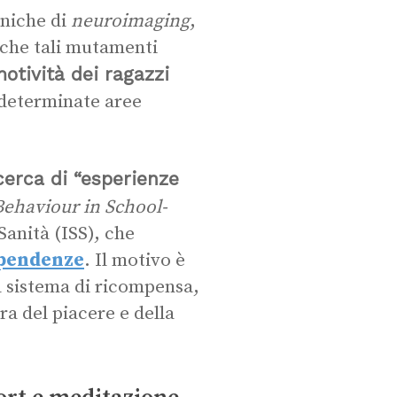
cniche di
neuroimaging
,
 che tali mutamenti
otività dei ragazzi
 determinate aree
cerca di “esperienze
ehaviour in School-
Sanità (ISS), che
ipendenze
. Il motivo è
l sistema di ricompensa,
a del piacere e della