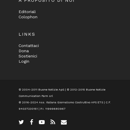
A PROPOSITO DI NOI
Editoriali
Colophon
LINKS
Contattaci
Dona
Sostienici
Login
© 2004-2011 Buone Notizie ApS | © 2012-2015 Buone Notizie
Communication Farm srl
© 2016-2024
Ass. Italiana Giornalismo Costruttivo APS ETS
| C.F.
94037230151 | P.I. 11999680967