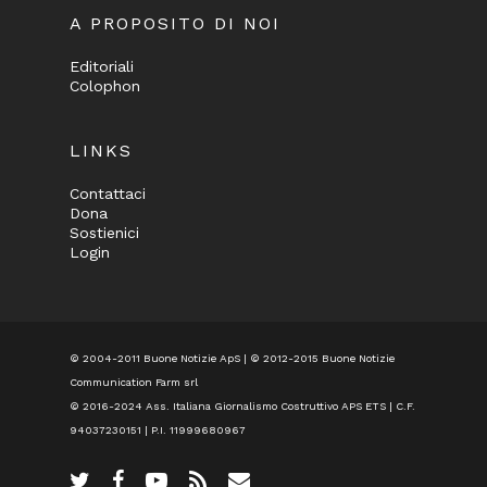
A PROPOSITO DI NOI
Editoriali
Colophon
LINKS
Contattaci
Dona
Sostienici
Login
© 2004-2011 Buone Notizie ApS | © 2012-2015 Buone Notizie
Communication Farm srl
© 2016-2024
Ass. Italiana Giornalismo Costruttivo APS ETS
| C.F.
94037230151 | P.I. 11999680967