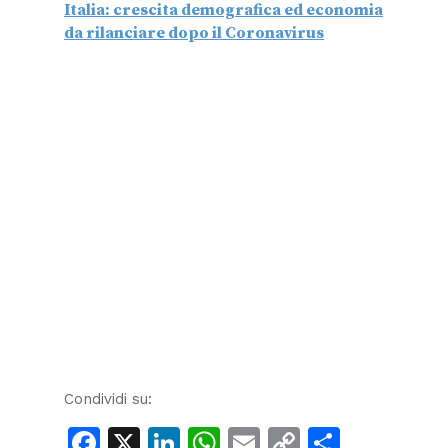
Italia: crescita demografica ed economia
da rilanciare dopo il Coronavirus
Condividi su:
Facebook
X
LinkedIn
WhatsApp
Email
Copy
Condiv