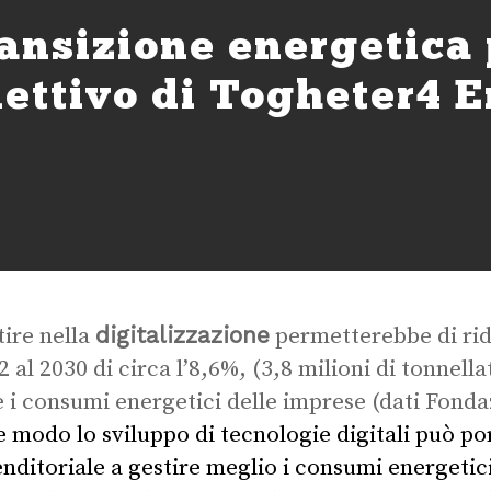
ransizione energetica
biettivo di Togheter4 
digitalizzazione
tire nella
permetterebbe di rid
2 al 2030 di circa l’8,6%, (3,8 milioni di tonnel
 i consumi energetici delle imprese (dati Fond
e modo lo sviluppo di tecnologie digitali può po
nditoriale a gestire meglio i consumi energetici