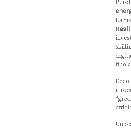
Perch
energ
La ri
Resil
inves
skill
digit
fino 
Ecco 
un’oc
“gree
effic
Un ob