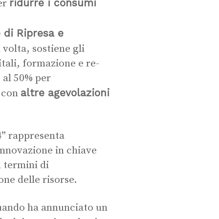
ridurre i consumi
per
 di Ripresa e
 volta, sostiene gli
itali, formazione e re-
o al 50% per
altre agevolazioni
i con
4” rappresenta
 innovazione in chiave
 termini di
ne delle risorse.
quando ha annunciato un