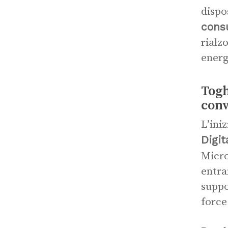
dispo
cons
rialz
energ
Togh
conv
L’ini
Digit
Micro
entra
suppo
force