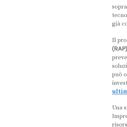
sopra
tecno
già c
Il pr
(RAP
preve
soluz
può o
inves
ulti
Una s
Impre
risor