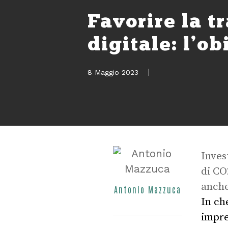
Favorire la t
digitale: l’o
8 Maggio 2023
Inves
di CO
anche
Antonio Mazzuca
In ch
impre