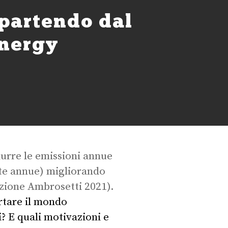
 partendo dal
Energy
urre le emissioni annue
late annue) migliorando
azione Ambrosetti 2021).
rtare il mondo
? E quali motivazioni e