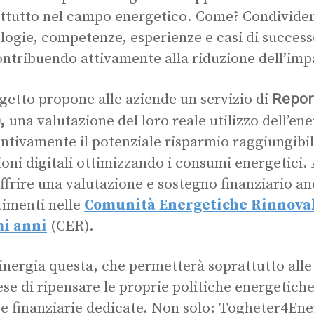
ttutto nel campo energetico. Come? Condivide
logie, competenze, esperienze e casi di successo 
ontribuendo attivamente alla riduzione dell’imp
Repor
ogetto propone alle aziende un servizio di
),
una valutazione del loro reale utilizzo dell’e
ntivamente il potenziale risparmio raggiungibil
ioni digitali ottimizzando i consumi energetici.
ffrire una valutazione e sostegno finanziario anc
timenti nelle
Comunità Energetiche Rinnovab
mi anni
(CER).
inergia questa, che permetterà soprattutto alle
se di ripensare le proprie politiche energetiche
se finanziarie dedicate. Non solo: Togheter4En