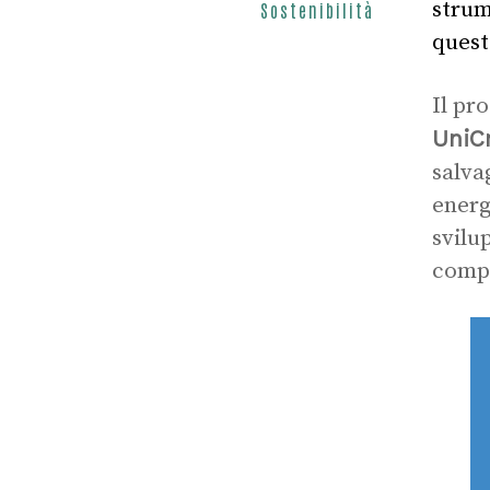
strum
Sostenibilità
quest
Il p
UniC
salva
energ
svilu
compe