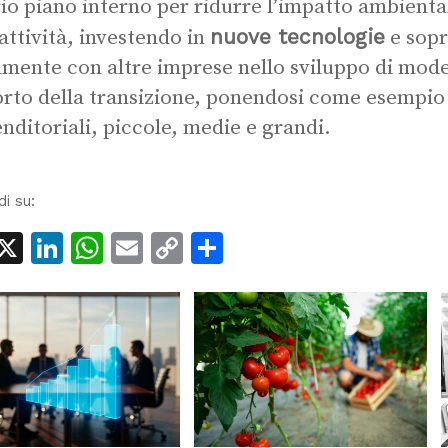
io piano interno per ridurre l’impatto ambiental
nuove tecnologie
 attività, investendo in
e sopr
amente con altre imprese nello sviluppo di model
rto della transizione, ponendosi come esempio p
nditoriali, piccole, medie e grandi.
di su:
acebook
X
LinkedIn
WhatsApp
Email
Copy
Condividi
Link