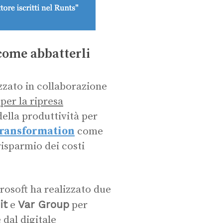
 come abbatterli
zzato in collaborazione
 per la ripresa
ella produttività per
transformation
come
risparmio dei costi
osoft ha realizzato due
it
Var Group
e
per
 dal digitale