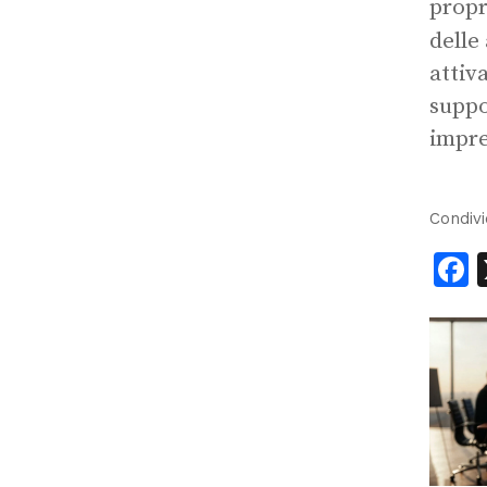
propr
delle
attiv
suppo
impre
Condivi
F