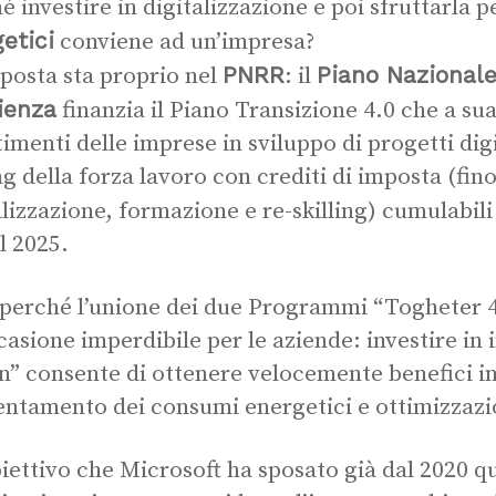
é investire in digitalizzazione e poi sfruttarla 
etici
conviene ad un’impresa?
PNRR
Piano Nazionale
sposta sta proprio nel
: il
ienza
finanzia il Piano Transizione 4.0 che a sua
timenti delle imprese in sviluppo di progetti dig
ing della forza lavoro con crediti di imposta (fin
alizzazione, formazione e re-skilling) cumulabil
al 2025.
perché l’unione dei due Programmi “Togheter 
casione imperdibile per le aziende: investire in
n” consente di ottenere velocemente benefici in
ientamento dei consumi energetici e ottimizzazio
iettivo che Microsoft ha sposato già dal 2020 