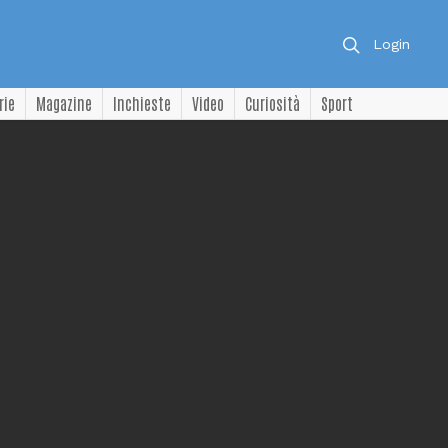
Login
rie
Magazine
Inchieste
Video
Curiosità
Sport