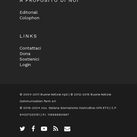
A PROPOSITO DI NOI
Editoriali
Colophon
LINKS
Contattaci
Dona
Sostienici
Login
© 2004-2011 Buone Notizie ApS | © 2012-2015 Buone Notizie
Communication Farm srl
© 2016-2024
Ass. Italiana Giornalismo Costruttivo APS ETS
| C.F.
94037230151 | P.I. 11999680967