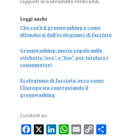
rapporti di sostenibilità verificabili.
Leggi anche
Che cos’è il greenwashing e come
difendersi dall’ecologismo di facciata
Greenwashing: nuove regole sulle
etichette “eco” e “bio” per tutelare i
consumatori
Ecologismo di facciata: ecco come
l’Europa sta contrastando il
greenwashing
Condividi su:
Facebook
X
LinkedIn
WhatsApp
Email
Copy
Condiv
Link