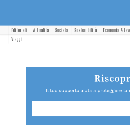
Editoriali
Attualità
Società
Sostenibilità
Economia & Lav
Viaggi
Riscopr
Il tuo supporto aiuta a proteggere la