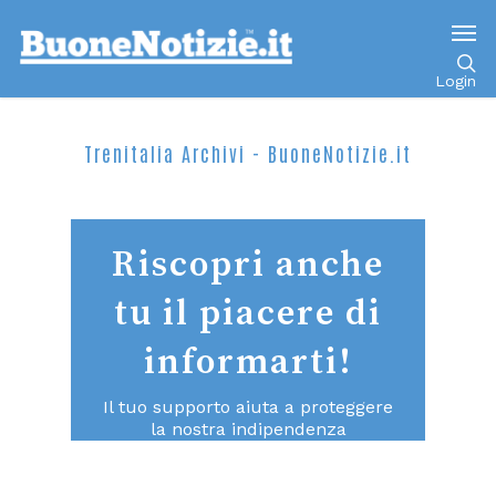
Login
Trenitalia Archivi - BuoneNotizie.it
Riscopri anche
tu il piacere di
informarti!
Il tuo supporto aiuta a proteggere
la nostra indipendenza
consentendoci di continuare a fare
un giornalismo di qualità aperto a
tutti.