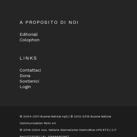
A PROPOSITO DI NOI
Editoriali
Colophon
LINKS
Contattaci
Dona
Sostienici
Login
© 2004-2011 Buone Notizie ApS | © 2012-2015 Buone Notizie
Communication Farm srl
© 2016-2024
Ass. Italiana Giornalismo Costruttivo APS ETS
| C.F.
94037230151 | P.I. 11999680967