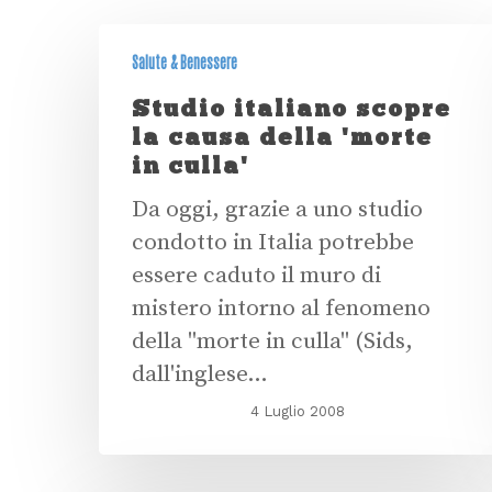
Salute & Benessere
Studio italiano scopre
la causa della 'morte
in culla'
Da oggi, grazie a uno studio
condotto in Italia potrebbe
essere caduto il muro di
mistero intorno al fenomeno
della "morte in culla" (Sids,
dall'inglese…
4 Luglio 2008