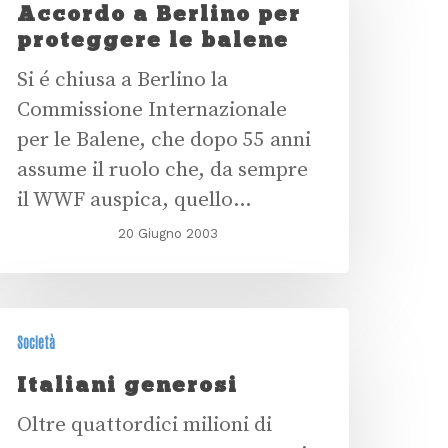
Accordo a Berlino per
proteggere le balene
Si é chiusa a Berlino la
Commissione Internazionale
per le Balene, che dopo 55 anni
assume il ruolo che, da sempre
il WWF auspica, quello…
20 Giugno 2003
Società
Italiani generosi
Oltre quattordici milioni di